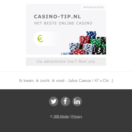
Uw advertentie hier? Mail ons
Ik kwam, ik zocht, ik vond - Julius Caesar / 47 v.Chr. ;)
©
JBB Media
|
Privacy