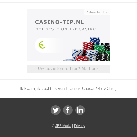
Uw advertentie hier? Mail ons
Ik kwam, ik zocht, ik vond - Julius Caesar / 47 v.Chr. ;)
©
JBB Media
|
Privacy