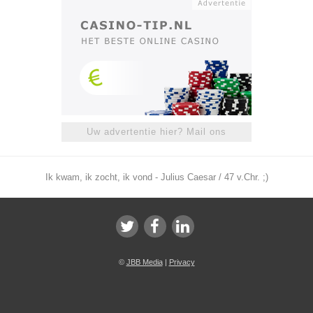
Uw advertentie hier? Mail ons
Ik kwam, ik zocht, ik vond - Julius Caesar / 47 v.Chr. ;)
©
JBB Media
|
Privacy