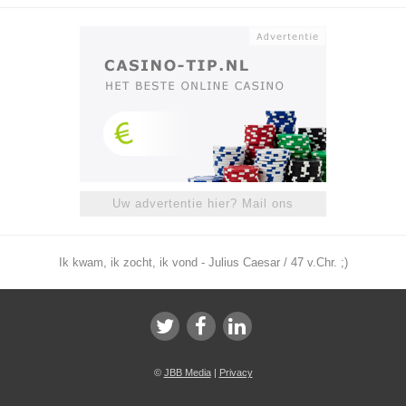
Uw advertentie hier? Mail ons
Ik kwam, ik zocht, ik vond - Julius Caesar / 47 v.Chr. ;)
©
JBB Media
|
Privacy