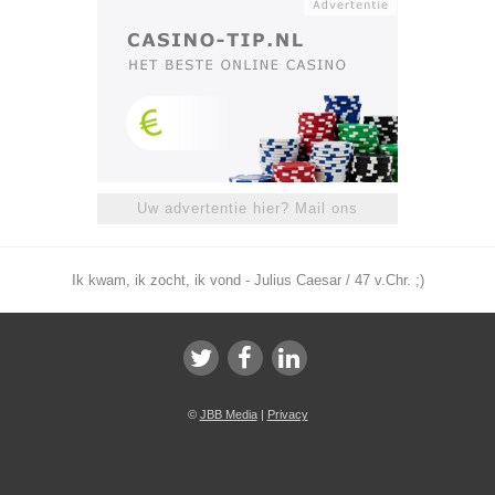
Uw advertentie hier? Mail ons
Ik kwam, ik zocht, ik vond - Julius Caesar / 47 v.Chr. ;)
©
JBB Media
|
Privacy