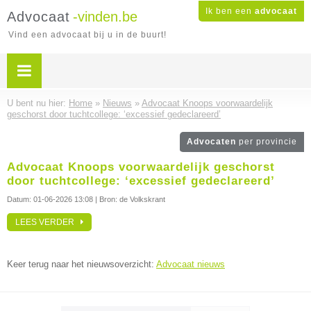
Ik ben een
advocaat
Advocaat
-vinden.be
Vind een advocaat bij u in de buurt!
U bent nu hier:
Home
»
Nieuws
»
Advocaat Knoops voorwaardelijk
geschorst door tuchtcollege: ‘excessief gedeclareerd’
Advocaten
per provincie
Advocaat Knoops voorwaardelijk geschorst
door tuchtcollege: ‘excessief gedeclareerd’
Datum:
01-06-2026 13:08
| Bron: de Volkskrant
LEES VERDER
Keer terug naar het nieuwsoverzicht:
Advocaat nieuws