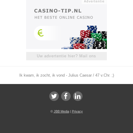
Uw advertentie hier? Mail ons
Ik kwam, ik zocht, ik vond - Julius Caesar / 47 v.Chr. ;)
©
JBB Media
|
Privacy