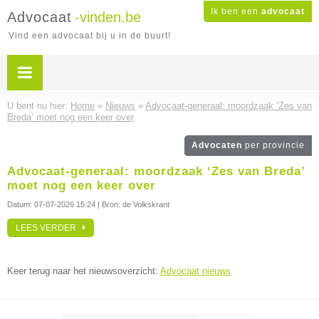
Ik ben een
advocaat
Advocaat
-vinden.be
Vind een advocaat bij u in de buurt!
U bent nu hier:
Home
»
Nieuws
»
Advocaat-generaal: moordzaak ‘Zes van
Breda’ moet nog een keer over
Advocaten
per provincie
Advocaat-generaal: moordzaak ‘Zes van Breda’
moet nog een keer over
Datum:
07-07-2026 15:24
| Bron: de Volkskrant
LEES VERDER
Keer terug naar het nieuwsoverzicht:
Advocaat nieuws