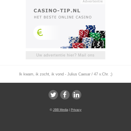
Uw advertentie hier? Mail ons
Ik kwam, ik zocht, ik vond - Julius Caesar / 47 v.Chr. ;)
©
JBB Media
|
Privacy