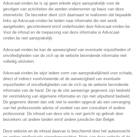
Advocaat-vinden.be is op geen enkele wijze aansprakelijk voor de
gevolgen van activiteiten die worden ondernomen op basis van deze
internetsite. De bezoeker dient zich daarnaast te realiseren dat bepaalde
links op Advocaat-vinden.be leiden naar informatie die niet wordt
aangeboden, gecontroleerd en/of onderhouden door Advocaat-vinden.be.
Voor de inhoud en de toepassing van deze informatie is Advocaat-
vinden.be niet aansprakelijk.
Advocaat-vinden.be kan de aanwezigheid van eventuele onjuistheden of
onvolledigheden van de zich op de website bevindende informatie niet
volledig uitsluiten.
Advocaat-vinden.be wijst iedere vorm van aansprakelijkheid voor schade,
direct of indirect voortvloeiende uit de aanwezigheid van eventuele
onjuistheden of onvolledigheden van de zich op de website bevindende
informatie van de hand. De op de site aanwezige gegevens zijn bedoeld
ter verstrekking van algemene informatie en zijn niet uitputtend bedoeld.
De gegevens dienen dan ook niet te worden opgevat als een vervanging
van het professionele advies of oordeel van een consultant of andere
professional. De inhoud van deze site is niet gericht op gebruik door
bezoekers uit andere landen en/of andere jurisdictie dan België.
Deze website en de inhoud daarvan is beschermd door het auteursrecht
en andere intellectuele eigendomsrechten. Niets van deze website of de