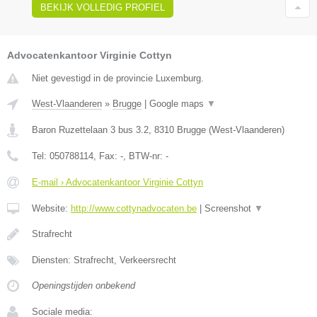
BEKIJK VOLLEDIG PROFIEL
Advocatenkantoor Virginie Cottyn
Niet gevestigd in de provincie Luxemburg.
West-Vlaanderen
»
Brugge
|
Google maps
▼
Baron Ruzettelaan 3 bus 3.2
,
8310
Brugge
(
West-Vlaanderen
)
Tel:
050788114
, Fax:
-
, BTW-nr:
-
E-mail › Advocatenkantoor Virginie Cottyn
Website:
http://www.cottynadvocaten.be
|
Screenshot
▼
Strafrecht
Diensten: Strafrecht, Verkeersrecht
Openingstijden onbekend
Sociale media: