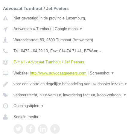
Advocaat Turnhout / Jef Peeters
Niet gevestigd in de provincie Luxemburg.
Antwerpen
»
Turnhout
|
Google maps
▼
Warandestraat 83
,
2300
Turnhout
(
Antwerpen
)
Tel:
0472 - 64.29.10
, Fax:
014-74.71.41
, BTW-nr:
-
E-mail › Advocaat Turnhout / Jef Peeters
Website:
http://www.advocaatpeeters.com
|
Screenshot
▼
voor een vlotte en degelijke behandeling van uw dossier inzake
▼
verkeersrecht, huur-verhuur, invordering factuur, koop-verkoop,
▼
Openingstijden
▼
Sociale media: