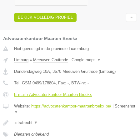
BEKIJK VOLLEDIG PROFIEL
Advocatenkantoor Maarten Broekx
Niet gevestigd in de provincie Luxemburg.
Limburg
»
Meeuwen Gruitrode
|
Google maps
▼
Donderslagweg 10A
,
3670
Meeuwen Gruitrode
(
Limburg
)
Tel:
GSM 0499/178804
, Fax:
-
, BTW-nr:
-
E-mail › Advocatenkantoor Maarten Broekx
Website:
https://advocatenkantoor-maartenbroekx.be/
|
Screenshot
▼
-strafrecht
▼
Diensten onbekend