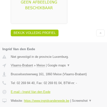
BEKIJK VOLLEDIG PROFIEL
Ingrid Van den Eede
Niet gevestigd in de provincie Luxemburg.
Vlaams-Brabant
»
Meise
|
Google maps
▼
Brusselsesteenweg 161
,
1860
Meise
(
Vlaams-Brabant
)
Tel:
02 269 84 40
, Fax:
02 269 81 04
, BTW-nr:
-
E-mail › Ingrid Van den Eede
Website:
https://www.ingridvandeneede.be
|
Screenshot
▼