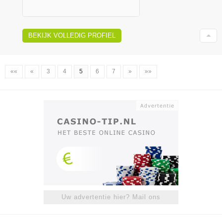
BEKIJK VOLLEDIG PROFIEL
««
«
3
4
5
6
7
»
»»
Uw advertentie hier? Mail ons