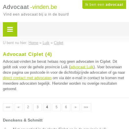
Ik ben een
advocaat
Advocaat
-vinden.be
Vind een advocaat bij u in de buurt!
U bent nu hier:
Home
»
Luik
»
Ciplet
Advocaat Ciplet (4)
Advocaat-vinden.be bevat helaas nog geen
advocaten in Ciplet
. Dit
geldt ook voor de gehele provincie Luik (
advocaat Luik
). Voer bovenaan
deze pagina uw postcode in voor de dichtstbijzijnde advocaten of ga naar
direct contact met advocaten
om via één e-mail in contact te komen met
meerdere advocaten tegelijk. Hieronder worden nu overige resultaten
getoond.
««
«
2
3
4
5
6
»
»»
Denckens & Schmitt