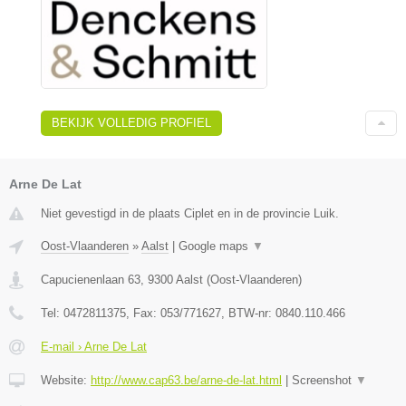
BEKIJK VOLLEDIG PROFIEL
Arne De Lat
Niet gevestigd in de plaats Ciplet en in de provincie Luik.
Oost-Vlaanderen
»
Aalst
|
Google maps
▼
Capucienenlaan 63
,
9300
Aalst
(
Oost-Vlaanderen
)
Tel:
0472811375
, Fax:
053/771627
, BTW-nr:
0840.110.466
E-mail › Arne De Lat
Website:
http://www.cap63.be/arne-de-lat.html
|
Screenshot
▼