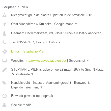
Stephanie Pien
Niet gevestigd in de plaats Ciplet en in de provincie Luik.
Oost-Vlaanderen
»
Kruibeke
|
Google maps
▼
Geeraard Decremerstraat, 89
,
9150
Kruibeke
(
Oost-Vlaanderen
)
Tel:
03/2967167
, Fax:
-
, BTW-nr:
-
E-mail › Stephanie Pien
Website:
http://www.advocaat-pien.be/
|
Screenshot
▼
STEPHANIE PIEN is geboren op 22 maart 1977 te Sint- Niklaas.
Zij studeerde
▼
Handelsrecht - Incasso, Aannemingsrecht - Bouwrecht,
Eigendomsrechten,
▼
Er wordt gewerkt op afspraak.
Sociale media: