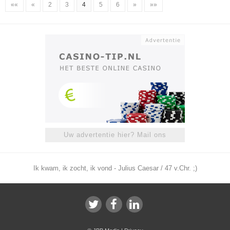
««
«
2
3
4
5
6
»
»»
Uw advertentie hier? Mail ons
Ik kwam, ik zocht, ik vond - Julius Caesar / 47 v.Chr. ;)