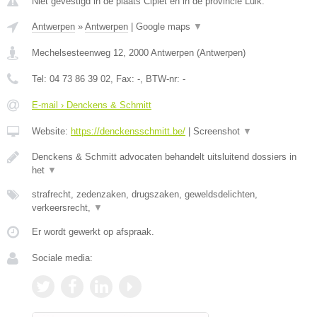
Niet gevestigd in de plaats Ciplet en in de provincie Luik.
Antwerpen
»
Antwerpen
|
Google maps
▼
Mechelsesteenweg 12
,
2000
Antwerpen
(
Antwerpen
)
Tel:
04 73 86 39 02
, Fax:
-
, BTW-nr:
-
E-mail › Denckens & Schmitt
Website:
https://denckensschmitt.be/
|
Screenshot
▼
Denckens & Schmitt advocaten behandelt uitsluitend dossiers in
het
▼
strafrecht, zedenzaken, drugszaken, geweldsdelichten,
verkeersrecht,
▼
Er wordt gewerkt op afspraak.
Sociale media: