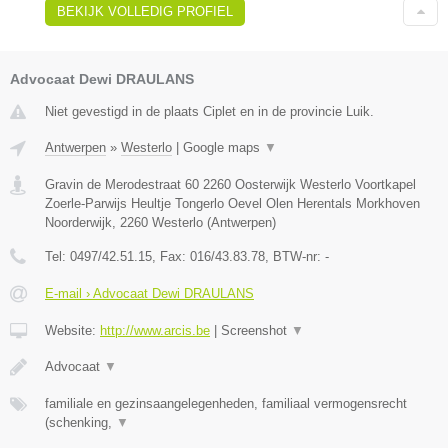
BEKIJK VOLLEDIG PROFIEL
Advocaat Dewi DRAULANS
Niet gevestigd in de plaats Ciplet en in de provincie Luik.
Antwerpen
»
Westerlo
|
Google maps
▼
Gravin de Merodestraat 60 2260 Oosterwijk Westerlo Voortkapel
Zoerle-Parwijs Heultje Tongerlo Oevel Olen Herentals Morkhoven
Noorderwijk
,
2260
Westerlo
(
Antwerpen
)
Tel:
0497/42.51.15
, Fax:
016/43.83.78
, BTW-nr:
-
E-mail › Advocaat Dewi DRAULANS
Website:
http://www.arcis.be
|
Screenshot
▼
Advocaat
▼
familiale en gezinsaangelegenheden, familiaal vermogensrecht
(schenking,
▼