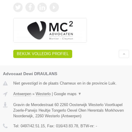
BEKIJK VOLLEDIG PROFIEL
Advocaat Dewi DRAULANS
Niet gevestigd in de plaats Charneux en in de provincie Luik.
Antwerpen
»
Westerlo
|
Google maps
▼
Gravin de Merodestraat 60 2260 Oosterwijk Westerlo Voortkapel
Zoerle-Parwijs Heultje Tongerlo Oevel Olen Herentals Morkhoven
Noorderwijk
,
2260
Westerlo
(
Antwerpen
)
Tel:
0497/42.51.15
, Fax:
016/43.83.78
, BTW-nr:
-