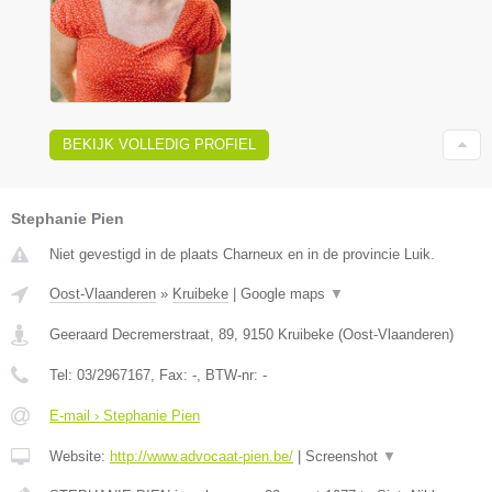
BEKIJK VOLLEDIG PROFIEL
Stephanie Pien
Niet gevestigd in de plaats Charneux en in de provincie Luik.
Oost-Vlaanderen
»
Kruibeke
|
Google maps
▼
Geeraard Decremerstraat, 89
,
9150
Kruibeke
(
Oost-Vlaanderen
)
Tel:
03/2967167
, Fax:
-
, BTW-nr:
-
E-mail › Stephanie Pien
Website:
http://www.advocaat-pien.be/
|
Screenshot
▼