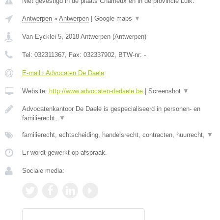
Niet gevestigd in de plaats Charneux en in de provincie Luik.
Antwerpen
»
Antwerpen
|
Google maps
▼
Van Eycklei 5
,
2018
Antwerpen
(
Antwerpen
)
Tel:
032311367
, Fax:
032337902
, BTW-nr:
-
E-mail › Advocaten De Daele
Website:
http://www.advocaten-dedaele.be
|
Screenshot
▼
Advocatenkantoor De Daele is gespecialiseerd in personen- en
familierecht,
▼
familierecht, echtscheiding, handelsrecht, contracten, huurrecht,
▼
Er wordt gewerkt op afspraak.
Sociale media: