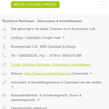
BEKIJK VOLLEDIG PROFIEL
Rechttoe Rechtaan - Advocaten & bemiddelaars
Niet gevestigd in de plaats Charneux en in de provincie Luik.
Limburg
»
Zutendaal
|
Google maps
▼
Bronnenstraat 2.02
,
3690
Zutendaal
(
Limburg
)
Tel:
+32468281191
, Fax:
-
, BTW-nr:
0560.670.688
E-mail › Rechttoe Rechtaan - Advocaten & bemiddelaars
Website:
https://www.rechttoerechtaan.be
|
Screenshot
▼
Advocaten- & bemiddelingskantoor in Zutendaal met een eerlijke,
▼
Aansprakelijkheids- & verzekeringsrecht, Bouw- &
aannemingsrecht,
▼
Openingstijden onbekend