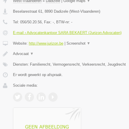
West-Vlaanderen
»
Dadizele
|
Google maps
▼
Beselarestraat 61
,
8890
Dadizele
(
West-Vlaanderen
)
Tel:
056/50.20.56
, Fax:
-
, BTW-nr:
-
E-mail › Advocatenkantoor SARA BEKAERT (Jurizon Advocaten)
Website:
http://www.jurizon.be
|
Screenshot
▼
Advocaat
▼
Diensten: Familierecht, Vermogensrecht, Verkeersrecht, Jeugdrecht
Er wordt gewerkt op afspraak.
Sociale media: