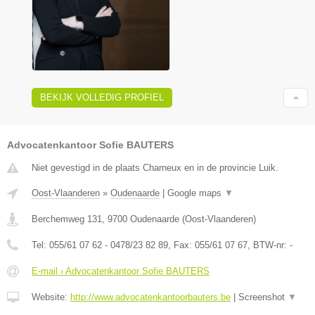
BEKIJK VOLLEDIG PROFIEL
Advocatenkantoor Sofie BAUTERS
Niet gevestigd in de plaats Charneux en in de provincie Luik.
Oost-Vlaanderen
»
Oudenaarde
|
Google maps
▼
Berchemweg 131
,
9700
Oudenaarde
(
Oost-Vlaanderen
)
Tel:
055/61 07 62 - 0478/23 82 89
, Fax:
055/61 07 67
, BTW-nr:
-
E-mail › Advocatenkantoor Sofie BAUTERS
Website:
http://www.advocatenkantoorbauters.be
|
Screenshot
▼