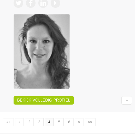
BEKIJK VOLLEDIG PROFIEL
««
«
2
3
4
5
6
»
»»