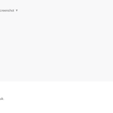
creenshot
▼
uik.