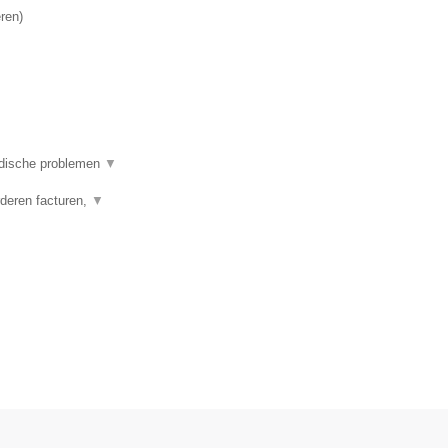
ren
)
ridische problemen
▼
rderen facturen,
▼