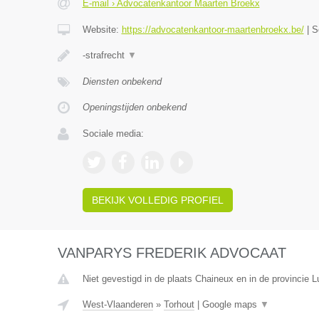
E-mail › Advocatenkantoor Maarten Broekx
Website:
https://advocatenkantoor-maartenbroekx.be/
|
S
-strafrecht
▼
Diensten onbekend
Openingstijden onbekend
Sociale media:
BEKIJK VOLLEDIG PROFIEL
VANPARYS FREDERIK ADVOCAAT
Niet gevestigd in de plaats Chaineux en in de provincie L
West-Vlaanderen
»
Torhout
|
Google maps
▼