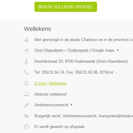
BEKIJK VOLLEDIG PROFIEL
Wellekens
Niet gevestigd in de plaats Chaineux en in de provincie L
Oost-Vlaanderen
»
Oudenaarde
|
Google maps
▼
Doornikstraat 20
,
9700
Oudenaarde
(
Oost-Vlaanderen
)
Tel:
055/31.64.74
, Fax:
055/31.92.95
, BTW-nr:
-
E-mail › Wellekens
Website onbekend
Verbintenissenrecht
▼
Burgerlijk recht, Verbintenissenrecht, Aansprakelijkheids
Er wordt gewerkt op afspraak.