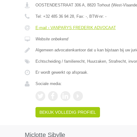
OOSTENDESTRAAT 306 A
,
8820
Torhout
(
West-Vlaande
Tel:
+32 485 36 94 28
, Fax:
-
, BTW-nr:
-
E-mail › VANPARYS FREDERIK ADVOCAAT
Website onbekend
Algemeen advocatenkantoor dat u kan bijstaan bij uw ju
Echtscheiding / familierecht, Huurzaken, Strafrecht, invo
Er wordt gewerkt op afspraak.
Sociale media:
BEKIJK VOLLEDIG PROFIEL
Miclotte Sibylle