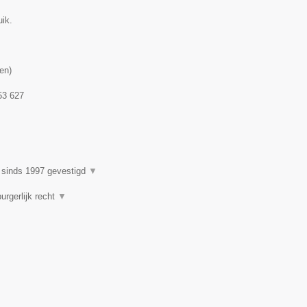
uik.
en
)
53 627
 sinds 1997 gevestigd
▼
urgerlijk recht
▼