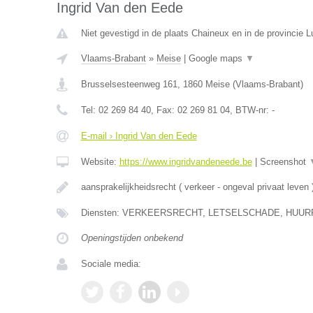
Ingrid Van den Eede
Niet gevestigd in de plaats Chaineux en in de provincie L
Vlaams-Brabant
»
Meise
|
Google maps
▼
Brusselsesteenweg 161
,
1860
Meise
(
Vlaams-Brabant
)
Tel:
02 269 84 40
, Fax:
02 269 81 04
, BTW-nr:
-
E-mail › Ingrid Van den Eede
Website:
https://www.ingridvandeneede.be
|
Screenshot
aansprakelijkheidsrecht ( verkeer - ongeval privaat leven 
Diensten: VERKEERSRECHT, LETSELSCHADE, HUUR
Openingstijden onbekend
Sociale media: