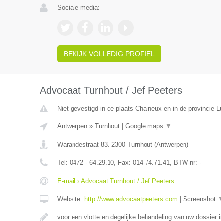
Sociale media:
BEKIJK VOLLEDIG PROFIEL
Advocaat Turnhout / Jef Peeters
Niet gevestigd in de plaats Chaineux en in de provincie L
Antwerpen
»
Turnhout
|
Google maps
▼
Warandestraat 83
,
2300
Turnhout
(
Antwerpen
)
Tel:
0472 - 64.29.10
, Fax:
014-74.71.41
, BTW-nr:
-
E-mail › Advocaat Turnhout / Jef Peeters
Website:
http://www.advocaatpeeters.com
|
Screenshot
voor een vlotte en degelijke behandeling van uw dossier