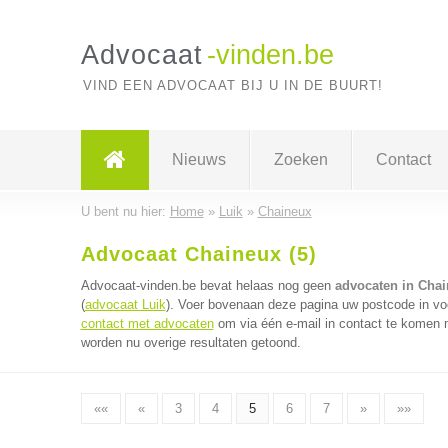
Advocaat
-vinden.be
VIND EEN ADVOCAAT BIJ U IN DE BUURT!
Nieuws
Zoeken
Contact
U bent nu hier:
Home
»
Luik
»
Chaineux
Advocaat Chaineux (5)
Advocaat-vinden.be bevat helaas nog geen
advocaten in Cha
(
advocaat Luik
). Voer bovenaan deze pagina uw postcode in voo
contact met advocaten
om via één e-mail in contact te komen 
worden nu overige resultaten getoond.
««
«
3
4
5
6
7
»
»»