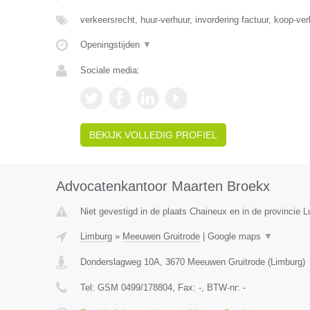
verkeersrecht, huur-verhuur, invordering factuur, koop-ve
Openingstijden
▼
Sociale media:
BEKIJK VOLLEDIG PROFIEL
Advocatenkantoor Maarten Broekx
Niet gevestigd in de plaats Chaineux en in de provincie L
Limburg
»
Meeuwen Gruitrode
|
Google maps
▼
Donderslagweg 10A
,
3670
Meeuwen Gruitrode
(
Limburg
)
Tel:
GSM 0499/178804
, Fax:
-
, BTW-nr:
-