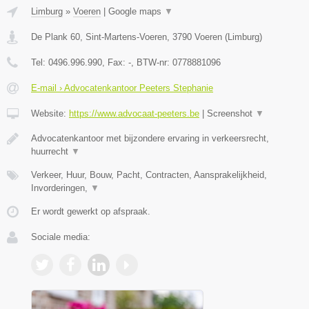
Limburg
»
Voeren
|
Google maps
▼
De Plank 60, Sint-Martens-Voeren
,
3790
Voeren
(
Limburg
)
Tel:
0496.996.990
, Fax:
-
, BTW-nr:
0778881096
E-mail › Advocatenkantoor Peeters Stephanie
Website:
https://www.advocaat-peeters.be
|
Screenshot
▼
Advocatenkantoor met bijzondere ervaring in verkeersrecht,
huurrecht
▼
Verkeer, Huur, Bouw, Pacht, Contracten, Aansprakelijkheid,
Invorderingen,
▼
Er wordt gewerkt op afspraak.
Sociale media: