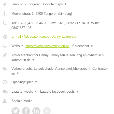
Limburg
»
Tongeren
|
Google maps
▼
Moerenstraat 1
,
3700
Tongeren
(
Limburg
)
Tel:
+32 (0)471/53 46 90
, Fax:
+32 (0)12/23 17 74
, BTW-nr:
0847.887.193
E-mail › Advocatenkantoor Danny Lavreysen
Website:
https://www.advolavreysen.be
|
Screenshot
▼
Advocatenkantoor Danny Lavreysen is een jong en dynamisch
kantoor in de
▼
Verkeersrecht, Letselschade, Aansprakelijkheidsrecht, Contracten
en
▼
Openingstijden
▼
Laatste tweets
▼
|
Laatste facebook posts
▼
Sociale media: