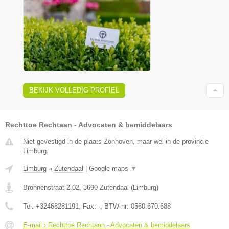
BEKIJK VOLLEDIG PROFIEL
Rechttoe Rechtaan - Advocaten & bemiddelaars
Niet gevestigd in de plaats Zonhoven, maar wel in de provincie
Limburg.
Limburg
»
Zutendaal
|
Google maps
▼
Bronnenstraat 2.02
,
3690
Zutendaal
(
Limburg
)
Tel:
+32468281191
, Fax:
-
, BTW-nr:
0560.670.688
E-mail › Rechttoe Rechtaan - Advocaten & bemiddelaars