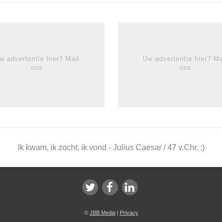
w advertentie hier? Mail
Uw advertentie hier? Ma
ons
ons
Ik kwam, ik zocht, ik vond - Julius Caesar / 47 v.Chr. ;)
©
JBB Media
|
Privacy