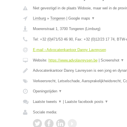
Niet gevestigd in de plaats Widooie, maar wel in de provi
Limburg
»
Tongeren
|
Google maps
▼
Moerenstraat 1
,
3700
Tongeren
(
Limburg
)
Tel:
+32 (0)471/53 46 90
, Fax:
+32 (0)12/23 17 74
, BTW-
E-mail › Advocatenkantoor Danny Lavreysen
Website:
https://www.advolavreysen.be
|
Screenshot
▼
Advocatenkantoor Danny Lavreysen is een jong en dynam
Verkeersrecht, Letselschade, Aansprakelijkheidsrecht, C
Openingstijden
▼
Laatste tweets
▼
|
Laatste facebook posts
▼
Sociale media: