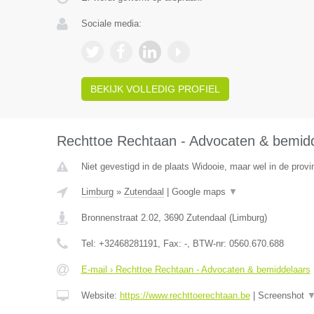
Sociale media:
BEKIJK VOLLEDIG PROFIEL
Rechttoe Rechtaan - Advocaten & bemid
Niet gevestigd in de plaats Widooie, maar wel in de provi
Limburg
»
Zutendaal
|
Google maps
▼
Bronnenstraat 2.02
,
3690
Zutendaal
(
Limburg
)
Tel:
+32468281191
, Fax:
-
, BTW-nr:
0560.670.688
E-mail › Rechttoe Rechtaan - Advocaten & bemiddelaars
Website:
https://www.rechttoerechtaan.be
|
Screenshot