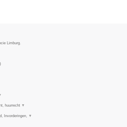
ncie Limburg.
)
▼
ht, huurrecht
▼
d, Invorderingen,
▼