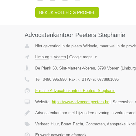
BEKIJK VOLLEDIG PROFIEL
Advocatenkantoor Peeters Stephanie
Niet gevestigd in de plaats Widooie, maar wel in de provi
Limburg
»
Voeren
|
Google maps
▼
De Plank 60, Sint-Martens-Voeren
,
3790
Voeren
(
Limburg
Tel:
0496.996.990
, Fax:
-
, BTW-nr:
0778881096
E-mail › Advocatenkantoor Peeters Stephanie
Website:
https://www.advocaat-peeters.be
|
Screenshot
Advocatenkantoor met bijzondere ervaring in verkeersrec
Verkeer, Huur, Bouw, Pacht, Contracten, Aansprakelijkhei
Er wordt gewerkt op afspraak.