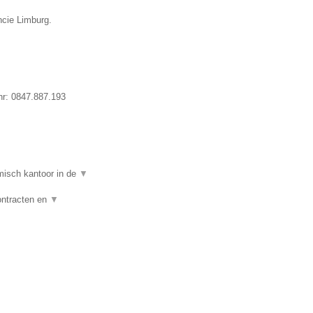
ncie Limburg.
nr:
0847.887.193
isch kantoor in de
▼
ontracten en
▼