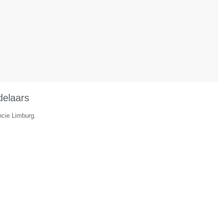
delaars
ncie Limburg.
▼