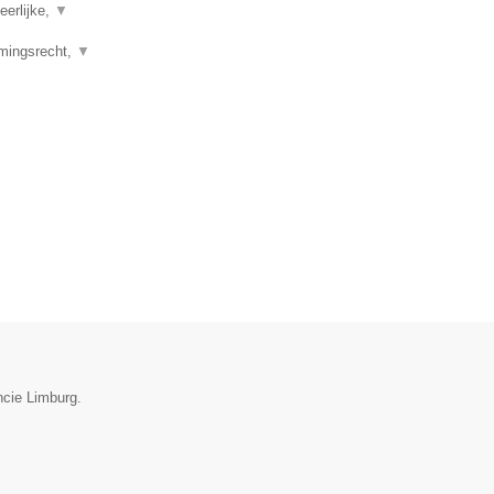
eerlijke,
▼
emingsrecht,
▼
ncie Limburg.