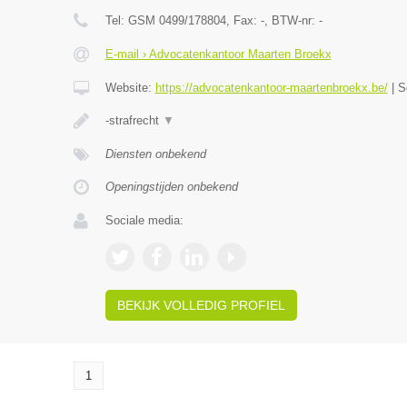
Tel:
GSM 0499/178804
, Fax:
-
, BTW-nr:
-
E-mail › Advocatenkantoor Maarten Broekx
Website:
https://advocatenkantoor-maartenbroekx.be/
|
S
-strafrecht
▼
Diensten onbekend
Openingstijden onbekend
Sociale media:
BEKIJK VOLLEDIG PROFIEL
1