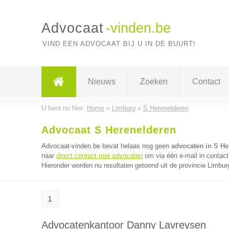
Advocaat
-vinden.be
VIND EEN ADVOCAAT BIJ U IN DE BUURT!
Nieuws
Zoeken
Contact
U bent nu hier:
Home
»
Limburg
»
S Herenelderen
Advocaat S Herenelderen
Advocaat-vinden.be bevat helaas nog geen
advocaten in S He
naar
direct contact met advocaten
om via één e-mail in contact
Hieronder worden nu resultaten getoond uit de provincie Limbur
1
Advocatenkantoor Danny Lavreysen