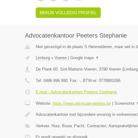
BEKIJK VOLLEDIG PROFIEL
Advocatenkantoor Peeters Stephanie
Niet gevestigd in de plaats S Herenelderen, maar wel in d
Limburg
»
Voeren
|
Google maps
▼
De Plank 60, Sint-Martens-Voeren
,
3790
Voeren
(
Limburg
Tel:
0496.996.990
, Fax:
-
, BTW-nr:
0778881096
E-mail › Advocatenkantoor Peeters Stephanie
Website:
https://www.advocaat-peeters.be
|
Screenshot
Advocatenkantoor met bijzondere ervaring in verkeersrec
Verkeer, Huur, Bouw, Pacht, Contracten, Aansprakelijkhei
Er wordt gewerkt op afspraak.