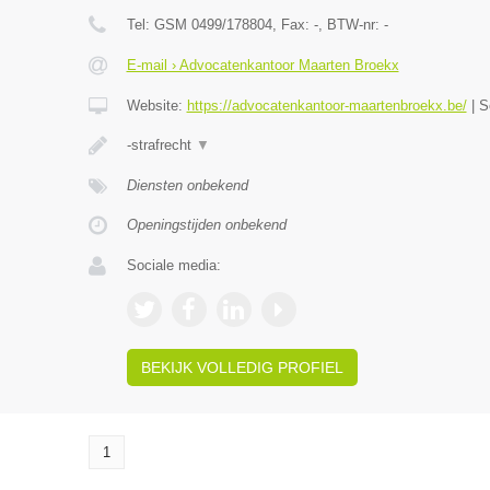
Tel:
GSM 0499/178804
, Fax:
-
, BTW-nr:
-
E-mail › Advocatenkantoor Maarten Broekx
Website:
https://advocatenkantoor-maartenbroekx.be/
|
S
-strafrecht
▼
Diensten onbekend
Openingstijden onbekend
Sociale media:
BEKIJK VOLLEDIG PROFIEL
1