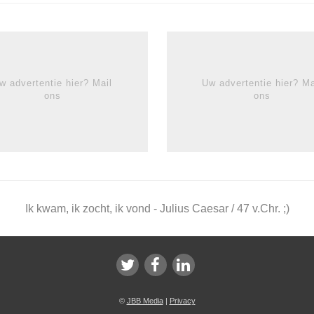
w advertentie hier? Mail
Uw advertentie hier? Ma
ons
ons
Ik kwam, ik zocht, ik vond - Julius Caesar / 47 v.Chr. ;)
©
JBB Media
|
Privacy