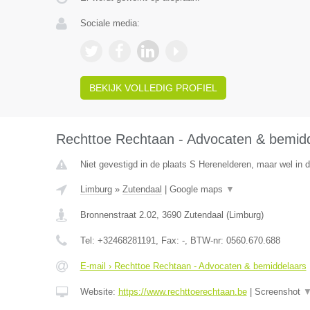
Sociale media:
BEKIJK VOLLEDIG PROFIEL
Rechttoe Rechtaan - Advocaten & bemid
Niet gevestigd in de plaats S Herenelderen, maar wel in d
Limburg
»
Zutendaal
|
Google maps
▼
Bronnenstraat 2.02
,
3690
Zutendaal
(
Limburg
)
Tel:
+32468281191
, Fax:
-
, BTW-nr:
0560.670.688
E-mail › Rechttoe Rechtaan - Advocaten & bemiddelaars
Website:
https://www.rechttoerechtaan.be
|
Screenshot