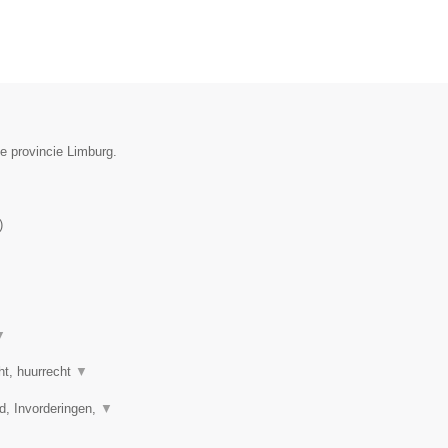
e provincie Limburg.
)
▼
ht, huurrecht
▼
d, Invorderingen,
▼