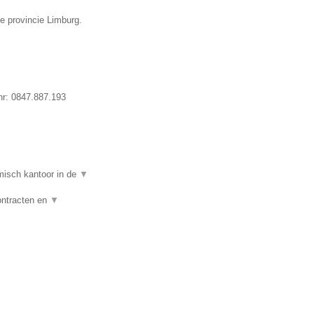
e provincie Limburg.
nr:
0847.887.193
isch kantoor in de
▼
ontracten en
▼