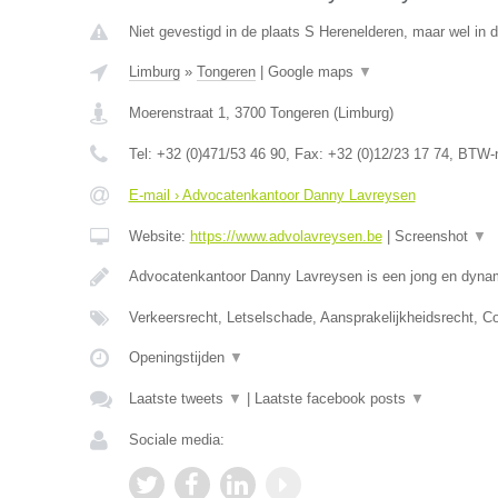
Niet gevestigd in de plaats S Herenelderen, maar wel in d
Limburg
»
Tongeren
|
Google maps
▼
Moerenstraat 1
,
3700
Tongeren
(
Limburg
)
Tel:
+32 (0)471/53 46 90
, Fax:
+32 (0)12/23 17 74
, BTW-
E-mail › Advocatenkantoor Danny Lavreysen
Website:
https://www.advolavreysen.be
|
Screenshot
▼
Advocatenkantoor Danny Lavreysen is een jong en dynam
Verkeersrecht, Letselschade, Aansprakelijkheidsrecht, C
Openingstijden
▼
Laatste tweets
▼
|
Laatste facebook posts
▼
Sociale media: