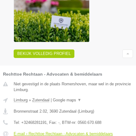
BEKIJK VOLLEDIG PROFIEL
Rechttoe Rechtaan - Advocaten & bemiddelaars
Niet gevestigd in de plaats Romershoven, maar wel in de provincie
Limburg.
Limburg
»
Zutendaal
|
Google maps
▼
Bronnenstraat 2.02
,
3690
Zutendaal
(
Limburg
)
Tel:
+32468281191
, Fax:
-
, BTW-nr:
0560.670.688
E-mail › Rechttoe Rechtaan - Advocaten & bemiddelaars