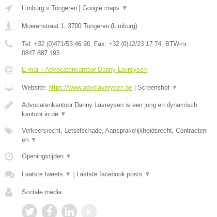
Limburg
»
Tongeren
|
Google maps
▼
Moerenstraat 1
,
3700
Tongeren
(
Limburg
)
Tel:
+32 (0)471/53 46 90
, Fax:
+32 (0)12/23 17 74
, BTW-nr:
0847.887.193
E-mail › Advocatenkantoor Danny Lavreysen
Website:
https://www.advolavreysen.be
|
Screenshot
▼
Advocatenkantoor Danny Lavreysen is een jong en dynamisch
kantoor in de
▼
Verkeersrecht, Letselschade, Aansprakelijkheidsrecht, Contracten
en
▼
Openingstijden
▼
Laatste tweets
▼
|
Laatste facebook posts
▼
Sociale media: