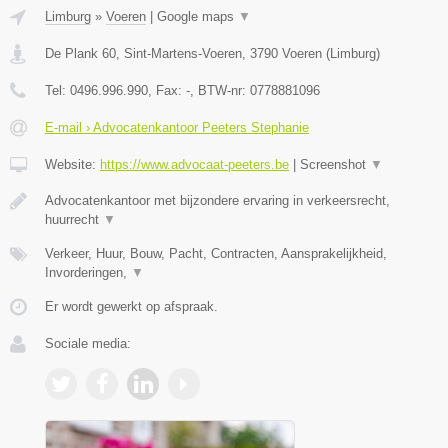
Limburg
»
Voeren
|
Google maps
▼
De Plank 60, Sint-Martens-Voeren
,
3790
Voeren
(
Limburg
)
Tel:
0496.996.990
, Fax:
-
, BTW-nr:
0778881096
E-mail › Advocatenkantoor Peeters Stephanie
Website:
https://www.advocaat-peeters.be
|
Screenshot
▼
Advocatenkantoor met bijzondere ervaring in verkeersrecht,
huurrecht
▼
Verkeer, Huur, Bouw, Pacht, Contracten, Aansprakelijkheid,
Invorderingen,
▼
Er wordt gewerkt op afspraak.
Sociale media: