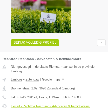
BEKIJK VOLLEDIG PROFIEL
Rechttoe Rechtaan - Advocaten & bemiddelaars
Niet gevestigd in de plaats Riemst, maar wel in de provincie
Limburg.
Limburg
»
Zutendaal
|
Google maps
▼
Bronnenstraat 2.02
,
3690
Zutendaal
(
Limburg
)
Tel:
+32468281191
, Fax:
-
, BTW-nr:
0560.670.688
E-mail › Rechttoe Rechtaan - Advocaten & bemiddelaars