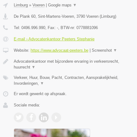
Limburg
»
Voeren
|
Google maps
▼
De Plank 60, Sint-Martens-Voeren
,
3790
Voeren
(
Limburg
)
Tel:
0496.996.990
, Fax:
-
, BTW-nr:
0778881096
E-mail › Advocatenkantoor Peeters Stephanie
Website:
https://www.advocaat-peeters.be
|
Screenshot
▼
Advocatenkantoor met bijzondere ervaring in verkeersrecht,
huurrecht
▼
Verkeer, Huur, Bouw, Pacht, Contracten, Aansprakelijkheid,
Invorderingen,
▼
Er wordt gewerkt op afspraak.
Sociale media: