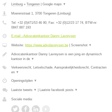
Limburg
»
Tongeren
|
Google maps
▼
Moerenstraat 1
,
3700
Tongeren
(
Limburg
)
Tel:
+32 (0)471/53 46 90
, Fax:
+32 (0)12/23 17 74
, BTW-nr:
0847.887.193
E-mail › Advocatenkantoor Danny Lavreysen
Website:
https://www.advolavreysen.be
|
Screenshot
▼
Advocatenkantoor Danny Lavreysen is een jong en dynamisch
kantoor in de
▼
Verkeersrecht, Letselschade, Aansprakelijkheidsrecht, Contracten
en
▼
Openingstijden
▼
Laatste tweets
▼
|
Laatste facebook posts
▼
Sociale media: