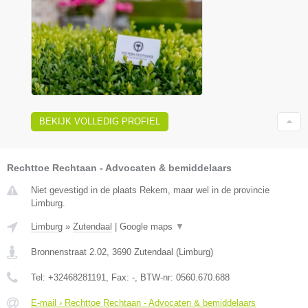
BEKIJK VOLLEDIG PROFIEL
Rechttoe Rechtaan - Advocaten & bemiddelaars
Niet gevestigd in de plaats Rekem, maar wel in de provincie
Limburg.
Limburg
»
Zutendaal
|
Google maps
▼
Bronnenstraat 2.02
,
3690
Zutendaal
(
Limburg
)
Tel:
+32468281191
, Fax:
-
, BTW-nr:
0560.670.688
E-mail › Rechttoe Rechtaan - Advocaten & bemiddelaars