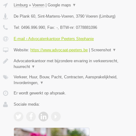
Limburg
»
Voeren
|
Google maps
▼
De Plank 60, Sint-Martens-Voeren
,
3790
Voeren
(
Limburg
)
Tel:
0496.996.990
, Fax:
-
, BTW-nr:
0778881096
E-mail › Advocatenkantoor Peeters Stephanie
Website:
https://www.advocaat-peeters.be
|
Screenshot
▼
Advocatenkantoor met bijzondere ervaring in verkeersrecht,
huurrecht
▼
Verkeer, Huur, Bouw, Pacht, Contracten, Aansprakelijkheid,
Invorderingen,
▼
Er wordt gewerkt op afspraak.
Sociale media: