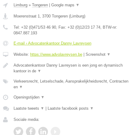
Limburg
»
Tongeren
|
Google maps
▼
Moerenstraat 1
,
3700
Tongeren
(
Limburg
)
Tel:
+32 (0)471/53 46 90
, Fax:
+32 (0)12/23 17 74
, BTW-nr:
0847.887.193
E-mail › Advocatenkantoor Danny Lavreysen
Website:
https://www.advolavreysen.be
|
Screenshot
▼
Advocatenkantoor Danny Lavreysen is een jong en dynamisch
kantoor in de
▼
Verkeersrecht, Letselschade, Aansprakelijkheidsrecht, Contracten
en
▼
Openingstijden
▼
Laatste tweets
▼
|
Laatste facebook posts
▼
Sociale media: