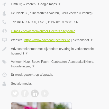
Limburg
»
Voeren
|
Google maps
▼
De Plank 60, Sint-Martens-Voeren
,
3790
Voeren
(
Limburg
)
Tel:
0496.996.990
, Fax:
-
, BTW-nr:
0778881096
E-mail › Advocatenkantoor Peeters Stephanie
Website:
https://www.advocaat-peeters.be
|
Screenshot
▼
Advocatenkantoor met bijzondere ervaring in verkeersrecht,
huurrecht
▼
Verkeer, Huur, Bouw, Pacht, Contracten, Aansprakelijkheid,
Invorderingen,
▼
Er wordt gewerkt op afspraak.
Sociale media: