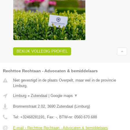
BEKIJK VOLLEDIG PROFIEL
Rechttoe Rechtaan - Advocaten & bemiddelaars
Niet gevestigd in de plaats Overpelt, maar wel in de provincie
Limburg.
Limburg
»
Zutendaal
|
Google maps
▼
Bronnenstraat 2.02
,
3690
Zutendaal
(
Limburg
)
Tel:
+32468281191
, Fax:
-
, BTW-nr:
0560.670.688
E-mail › Rechttoe Rechtaan - Advocaten & bemiddelaars