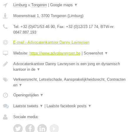
Limburg
»
Tongeren
|
Google maps
▼
Moerenstraat 1
,
3700
Tongeren
(
Limburg
)
Tel:
+32 (0)471/53 46 90
, Fax:
+32 (0)12/23 17 74
, BTW-nr:
0847.887.193
E-mail › Advocatenkantoor Danny Lavreysen
Website:
https://www.advolavreysen.be
|
Screenshot
▼
Advocatenkantoor Danny Lavreysen is een jong en dynamisch
kantoor in de
▼
Verkeersrecht, Letselschade, Aansprakelijkheidsrecht, Contracten
en
▼
Openingstijden
▼
Laatste tweets
▼
|
Laatste facebook posts
▼
Sociale media: