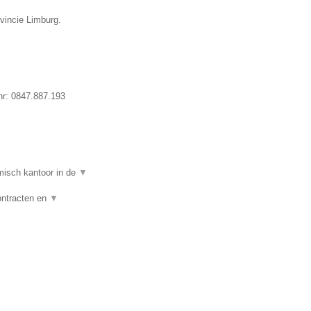
vincie Limburg.
nr:
0847.887.193
isch kantoor in de
▼
ontracten en
▼