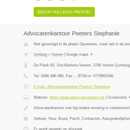
BEKIJK VOLLEDIG PROFIEL
Advocatenkantoor Peeters Stephanie
Niet gevestigd in de plaats Opoeteren, maar wel in de pro
Limburg
»
Voeren
|
Google maps
▼
De Plank 60, Sint-Martens-Voeren
,
3790
Voeren
(
Limburg
Tel:
0496.996.990
, Fax:
-
, BTW-nr:
0778881096
E-mail › Advocatenkantoor Peeters Stephanie
Website:
https://www.advocaat-peeters.be
|
Screenshot
Advocatenkantoor met bijzondere ervaring in verkeersrec
Verkeer, Huur, Bouw, Pacht, Contracten, Aansprakelijkhei
Er wordt gewerkt op afspraak.