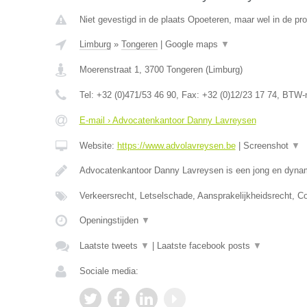
Niet gevestigd in de plaats Opoeteren, maar wel in de pro
Limburg
»
Tongeren
|
Google maps
▼
Moerenstraat 1
,
3700
Tongeren
(
Limburg
)
Tel:
+32 (0)471/53 46 90
, Fax:
+32 (0)12/23 17 74
, BTW-
E-mail › Advocatenkantoor Danny Lavreysen
Website:
https://www.advolavreysen.be
|
Screenshot
▼
Advocatenkantoor Danny Lavreysen is een jong en dynam
Verkeersrecht, Letselschade, Aansprakelijkheidsrecht, C
Openingstijden
▼
Laatste tweets
▼
|
Laatste facebook posts
▼
Sociale media: