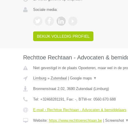
Sociale media:
BEKIJK VOLLEDIG PROFIEL
Rechttoe Rechtaan - Advocaten & bemid
Niet gevestigd in de plaats Opoeteren, maar wel in de pro
Limburg
»
Zutendaal
|
Google maps
▼
Bronnenstraat 2.02
,
3690
Zutendaal
(
Limburg
)
Tel:
+32468281191
, Fax:
-
, BTW-nr:
0560.670.688
E-mail › Rechttoe Rechtaan - Advocaten & bemiddelaars
Website:
https://www.rechttoerechtaan.be
|
Screenshot