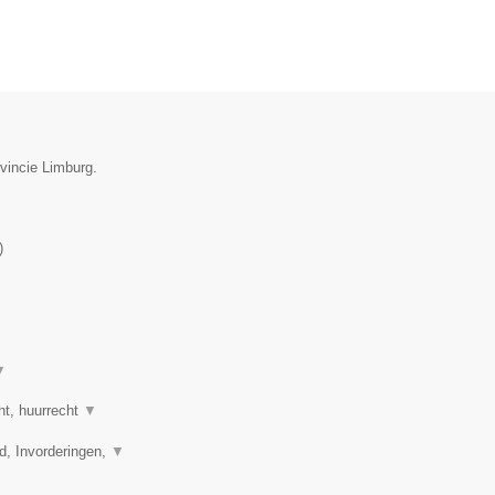
vincie Limburg.
)
▼
ht, huurrecht
▼
d, Invorderingen,
▼