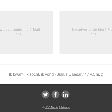
w advertentie hier? Mail
Uw advertentie hier? Ma
ons
ons
Ik kwam, ik zocht, ik vond - Julius Caesar / 47 v.Chr. ;)
©
JBB Media
|
Privacy