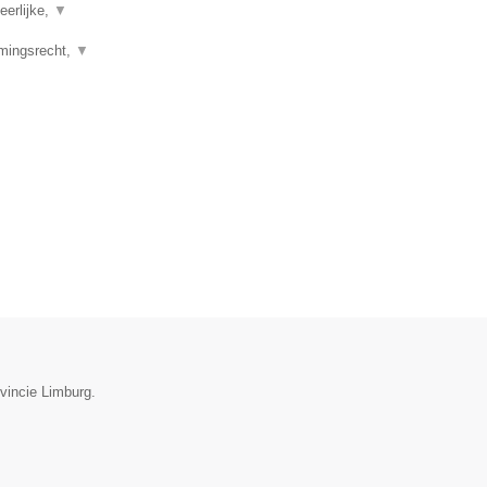
eerlijke,
▼
emingsrecht,
▼
vincie Limburg.