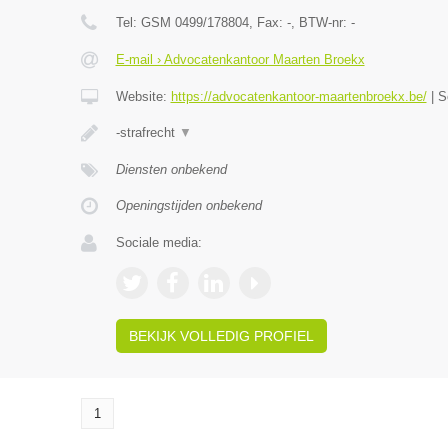
Tel:
GSM 0499/178804
, Fax:
-
, BTW-nr:
-
E-mail › Advocatenkantoor Maarten Broekx
Website:
https://advocatenkantoor-maartenbroekx.be/
|
S
-strafrecht
▼
Diensten onbekend
Openingstijden onbekend
Sociale media:
BEKIJK VOLLEDIG PROFIEL
1