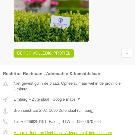
BEKIJK VOLLEDIG PROFIEL
Rechttoe Rechtaan - Advocaten & bemiddelaars
Niet gevestigd in de plaats Opheers, maar wel in de provincie
Limburg.
Limburg
»
Zutendaal
|
Google maps
▼
Bronnenstraat 2.02
,
3690
Zutendaal
(
Limburg
)
Tel:
+32468281191
, Fax:
-
, BTW-nr:
0560.670.688
E-mail › Rechttoe Rechtaan - Advocaten & bemiddelaars