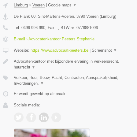
Limburg
»
Voeren
|
Google maps
▼
De Plank 60, Sint-Martens-Voeren
,
3790
Voeren
(
Limburg
)
Tel:
0496.996.990
, Fax:
-
, BTW-nr:
0778881096
E-mail › Advocatenkantoor Peeters Stephanie
Website:
https://www.advocaat-peeters.be
|
Screenshot
▼
Advocatenkantoor met bijzondere ervaring in verkeersrecht,
huurrecht
▼
Verkeer, Huur, Bouw, Pacht, Contracten, Aansprakelijkheid,
Invorderingen,
▼
Er wordt gewerkt op afspraak.
Sociale media: