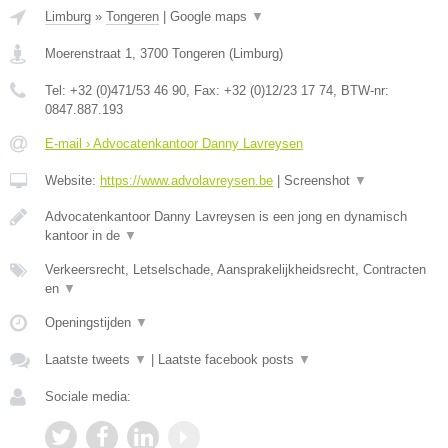
Limburg
»
Tongeren
|
Google maps
▼
Moerenstraat 1
,
3700
Tongeren
(
Limburg
)
Tel:
+32 (0)471/53 46 90
, Fax:
+32 (0)12/23 17 74
, BTW-nr:
0847.887.193
E-mail › Advocatenkantoor Danny Lavreysen
Website:
https://www.advolavreysen.be
|
Screenshot
▼
Advocatenkantoor Danny Lavreysen is een jong en dynamisch
kantoor in de
▼
Verkeersrecht, Letselschade, Aansprakelijkheidsrecht, Contracten
en
▼
Openingstijden
▼
Laatste tweets
▼
|
Laatste facebook posts
▼
Sociale media: