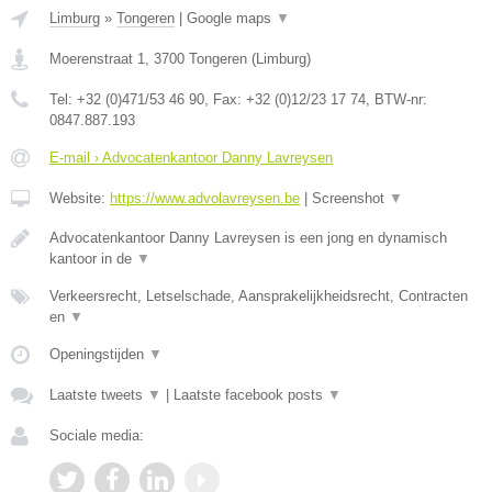
Limburg
»
Tongeren
|
Google maps
▼
Moerenstraat 1
,
3700
Tongeren
(
Limburg
)
Tel:
+32 (0)471/53 46 90
, Fax:
+32 (0)12/23 17 74
, BTW-nr:
0847.887.193
E-mail › Advocatenkantoor Danny Lavreysen
Website:
https://www.advolavreysen.be
|
Screenshot
▼
Advocatenkantoor Danny Lavreysen is een jong en dynamisch
kantoor in de
▼
Verkeersrecht, Letselschade, Aansprakelijkheidsrecht, Contracten
en
▼
Openingstijden
▼
Laatste tweets
▼
|
Laatste facebook posts
▼
Sociale media: