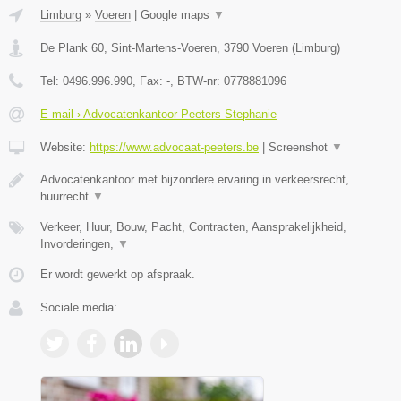
Limburg
»
Voeren
|
Google maps
▼
De Plank 60, Sint-Martens-Voeren
,
3790
Voeren
(
Limburg
)
Tel:
0496.996.990
, Fax:
-
, BTW-nr:
0778881096
E-mail › Advocatenkantoor Peeters Stephanie
Website:
https://www.advocaat-peeters.be
|
Screenshot
▼
Advocatenkantoor met bijzondere ervaring in verkeersrecht,
huurrecht
▼
Verkeer, Huur, Bouw, Pacht, Contracten, Aansprakelijkheid,
Invorderingen,
▼
Er wordt gewerkt op afspraak.
Sociale media: