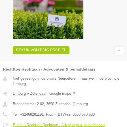
BEKIJK VOLLEDIG PROFIEL
Rechttoe Rechtaan - Advocaten & bemiddelaars
Niet gevestigd in de plaats Neeroeteren, maar wel in de provincie
Limburg.
Limburg
»
Zutendaal
|
Google maps
▼
Bronnenstraat 2.02
,
3690
Zutendaal
(
Limburg
)
Tel:
+32468281191
, Fax:
-
, BTW-nr:
0560.670.688
E-mail › Rechttoe Rechtaan - Advocaten & bemiddelaars