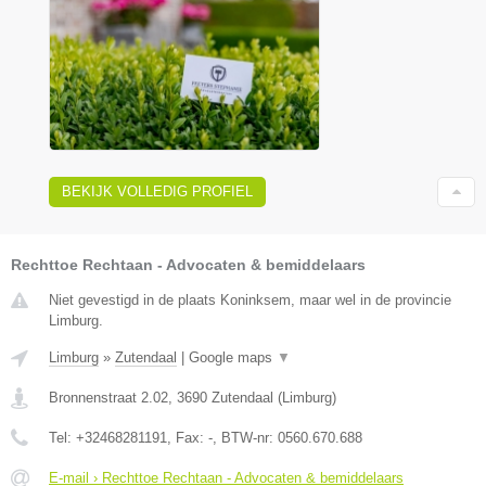
BEKIJK VOLLEDIG PROFIEL
Rechttoe Rechtaan - Advocaten & bemiddelaars
Niet gevestigd in de plaats Koninksem, maar wel in de provincie
Limburg.
Limburg
»
Zutendaal
|
Google maps
▼
Bronnenstraat 2.02
,
3690
Zutendaal
(
Limburg
)
Tel:
+32468281191
, Fax:
-
, BTW-nr:
0560.670.688
E-mail › Rechttoe Rechtaan - Advocaten & bemiddelaars