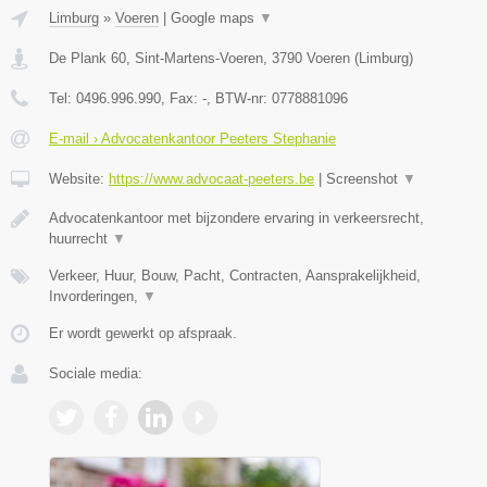
Limburg
»
Voeren
|
Google maps
▼
De Plank 60, Sint-Martens-Voeren
,
3790
Voeren
(
Limburg
)
Tel:
0496.996.990
, Fax:
-
, BTW-nr:
0778881096
E-mail › Advocatenkantoor Peeters Stephanie
Website:
https://www.advocaat-peeters.be
|
Screenshot
▼
Advocatenkantoor met bijzondere ervaring in verkeersrecht,
huurrecht
▼
Verkeer, Huur, Bouw, Pacht, Contracten, Aansprakelijkheid,
Invorderingen,
▼
Er wordt gewerkt op afspraak.
Sociale media: