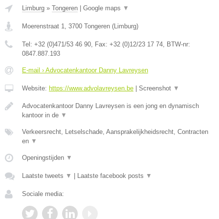
Limburg
»
Tongeren
|
Google maps
▼
Moerenstraat 1
,
3700
Tongeren
(
Limburg
)
Tel:
+32 (0)471/53 46 90
, Fax:
+32 (0)12/23 17 74
, BTW-nr:
0847.887.193
E-mail › Advocatenkantoor Danny Lavreysen
Website:
https://www.advolavreysen.be
|
Screenshot
▼
Advocatenkantoor Danny Lavreysen is een jong en dynamisch
kantoor in de
▼
Verkeersrecht, Letselschade, Aansprakelijkheidsrecht, Contracten
en
▼
Openingstijden
▼
Laatste tweets
▼
|
Laatste facebook posts
▼
Sociale media: