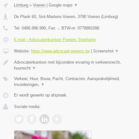
Limburg
»
Voeren
|
Google maps
▼
De Plank 60, Sint-Martens-Voeren
,
3790
Voeren
(
Limburg
)
Tel:
0496.996.990
, Fax:
-
, BTW-nr:
0778881096
E-mail › Advocatenkantoor Peeters Stephanie
Website:
https://www.advocaat-peeters.be
|
Screenshot
▼
Advocatenkantoor met bijzondere ervaring in verkeersrecht,
huurrecht
▼
Verkeer, Huur, Bouw, Pacht, Contracten, Aansprakelijkheid,
Invorderingen,
▼
Er wordt gewerkt op afspraak.
Sociale media: