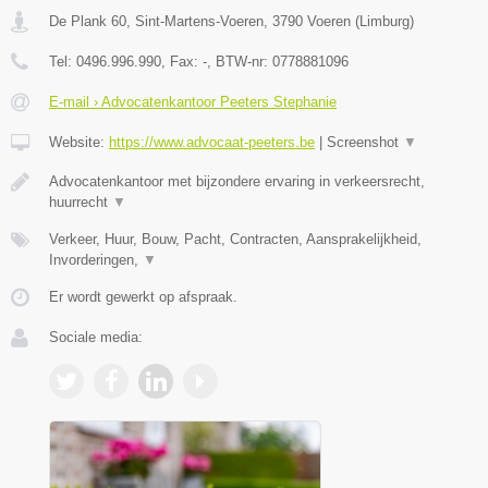
De Plank 60, Sint-Martens-Voeren
,
3790
Voeren
(
Limburg
)
Tel:
0496.996.990
, Fax:
-
, BTW-nr:
0778881096
E-mail › Advocatenkantoor Peeters Stephanie
Website:
https://www.advocaat-peeters.be
|
Screenshot
▼
Advocatenkantoor met bijzondere ervaring in verkeersrecht,
huurrecht
▼
Verkeer, Huur, Bouw, Pacht, Contracten, Aansprakelijkheid,
Invorderingen,
▼
Er wordt gewerkt op afspraak.
Sociale media: