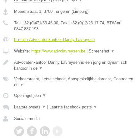
Moerenstraat 1
,
3700
Tongeren
(
Limburg
)
Tel:
+32 (0)471/53 46 90
, Fax:
+32 (0)12/23 17 74
, BTW-nr:
0847.887.193
E-mail › Advocatenkantoor Danny Lavreysen
Website:
https://www.advolavreysen.be
|
Screenshot
▼
Advocatenkantoor Danny Lavreysen is een jong en dynamisch
kantoor in de
▼
Verkeersrecht, Letselschade, Aansprakelijkheidsrecht, Contracten
en
▼
Openingstijden
▼
Laatste tweets
▼
|
Laatste facebook posts
▼
Sociale media: