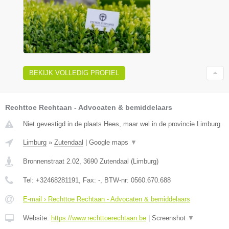
BEKIJK VOLLEDIG PROFIEL
Rechttoe Rechtaan - Advocaten & bemiddelaars
Niet gevestigd in de plaats Hees, maar wel in de provincie Limburg.
Limburg
»
Zutendaal
|
Google maps
▼
Bronnenstraat 2.02
,
3690
Zutendaal
(
Limburg
)
Tel:
+32468281191
, Fax:
-
, BTW-nr:
0560.670.688
E-mail › Rechttoe Rechtaan - Advocaten & bemiddelaars
Website:
https://www.rechttoerechtaan.be
|
Screenshot
▼