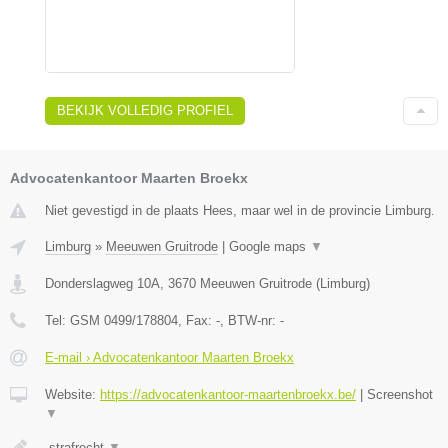
BEKIJK VOLLEDIG PROFIEL
Advocatenkantoor Maarten Broekx
Niet gevestigd in de plaats Hees, maar wel in de provincie Limburg.
Limburg
»
Meeuwen Gruitrode
|
Google maps
▼
Donderslagweg 10A
,
3670
Meeuwen Gruitrode
(
Limburg
)
Tel:
GSM 0499/178804
, Fax:
-
, BTW-nr:
-
E-mail › Advocatenkantoor Maarten Broekx
Website:
https://advocatenkantoor-maartenbroekx.be/
|
Screenshot
▼
-strafrecht
▼