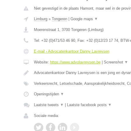
Niet gevestigd in de plaats Hamont, maar wel in de provi
Limburg
»
Tongeren
|
Google maps
▼
Moerenstraat 1
,
3700
Tongeren
(
Limburg
)
Tel:
+32 (0)471/53 46 90
, Fax:
+32 (0)12/23 17 74
, BTW-
E-mail › Advocatenkantoor Danny Lavreysen
Website:
https://www.advolavreysen.be
|
Screenshot
▼
Advocatenkantoor Danny Lavreysen is een jong en dynam
Verkeersrecht, Letselschade, Aansprakelijkheidsrecht, C
Openingstijden
▼
Laatste tweets
▼
|
Laatste facebook posts
▼
Sociale media: