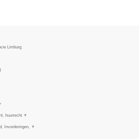
ncie Limburg.
)
▼
ht, huurrecht
▼
d, Invorderingen,
▼