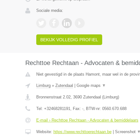
Sociale media:
BEKIJK VOLLEDIG PROFIEL
Rechttoe Rechtaan - Advocaten & bemid
Niet gevestigd in de plaats Hamont, maar wel in de provi
Limburg
»
Zutendaal
|
Google maps
▼
Bronnenstraat 2.02
,
3690
Zutendaal
(
Limburg
)
Tel:
+32468281191
, Fax:
-
, BTW-nr:
0560.670.688
E-mail › Rechttoe Rechtaan - Advocaten & bemiddelaars
Website:
https://www.rechttoerechtaan.be
|
Screenshot