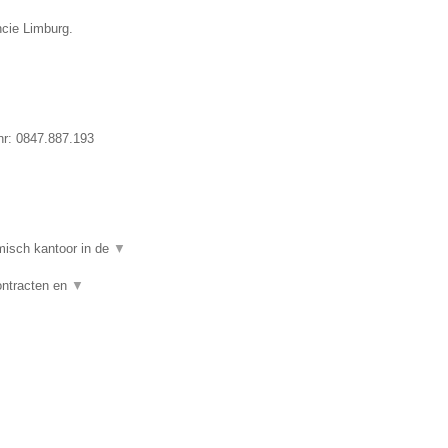
ncie Limburg.
nr:
0847.887.193
isch kantoor in de
▼
ontracten en
▼