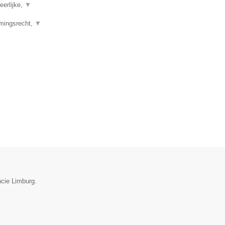
eerlijke,
▼
emingsrecht,
▼
ncie Limburg.