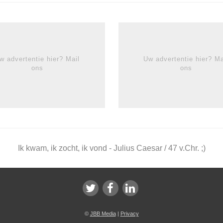
w advertentie hier? Mail
Uw advertentie hier? Ma
ons
ons
Ik kwam, ik zocht, ik vond - Julius Caesar / 47 v.Chr. ;)
©
JBB Media
|
Privacy