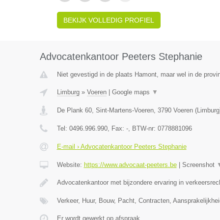
BEKIJK VOLLEDIG PROFIEL
Advocatenkantoor Peeters Stephanie
Niet gevestigd in de plaats Hamont, maar wel in de provi
Limburg
»
Voeren
|
Google maps
▼
De Plank 60, Sint-Martens-Voeren
,
3790
Voeren
(
Limburg
Tel:
0496.996.990
, Fax:
-
, BTW-nr:
0778881096
E-mail › Advocatenkantoor Peeters Stephanie
Website:
https://www.advocaat-peeters.be
|
Screenshot
Advocatenkantoor met bijzondere ervaring in verkeersrec
Verkeer, Huur, Bouw, Pacht, Contracten, Aansprakelijkhei
Er wordt gewerkt op afspraak.