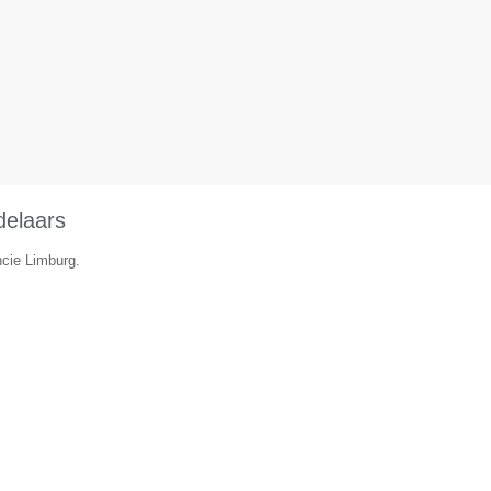
delaars
ncie Limburg.
▼