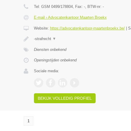
Tel:
GSM 0499/178804
, Fax:
-
, BTW-nr:
-
E-mail › Advocatenkantoor Maarten Broekx
Website:
https://advocatenkantoor-maartenbroekx.be/
|
S
-strafrecht
▼
Diensten onbekend
Openingstijden onbekend
Sociale media:
BEKIJK VOLLEDIG PROFIEL
1