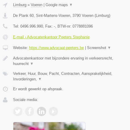
Limburg
»
Voeren
|
Google maps
▼
De Plank 60, Sint-Martens-Voeren
,
3790
Voeren
(
Limburg
)
Tel:
0496.996.990
, Fax:
-
, BTW-nr:
0778881096
E-mail › Advocatenkantoor Peeters Stephanie
Website:
https://www.advocaat-peeters.be
|
Screenshot
▼
Advocatenkantoor met bijzondere ervaring in verkeersrecht,
huurrecht
▼
Verkeer, Huur, Bouw, Pacht, Contracten, Aansprakelijkheid,
Invorderingen,
▼
Er wordt gewerkt op afspraak.
Sociale media: