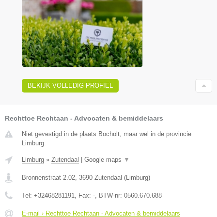
BEKIJK VOLLEDIG PROFIEL
Rechttoe Rechtaan - Advocaten & bemiddelaars
Niet gevestigd in de plaats Bocholt, maar wel in de provincie
Limburg.
Limburg
»
Zutendaal
|
Google maps
▼
Bronnenstraat 2.02
,
3690
Zutendaal
(
Limburg
)
Tel:
+32468281191
, Fax:
-
, BTW-nr:
0560.670.688
E-mail › Rechttoe Rechtaan - Advocaten & bemiddelaars