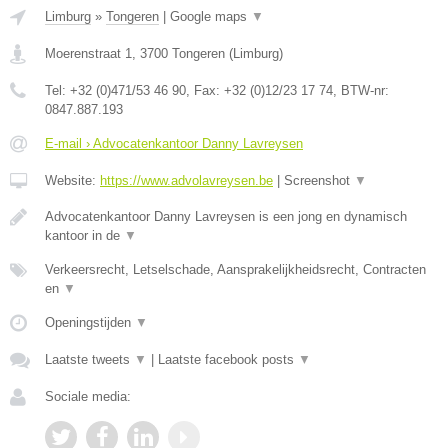
Limburg
»
Tongeren
|
Google maps
▼
Moerenstraat 1
,
3700
Tongeren
(
Limburg
)
Tel:
+32 (0)471/53 46 90
, Fax:
+32 (0)12/23 17 74
, BTW-nr:
0847.887.193
E-mail › Advocatenkantoor Danny Lavreysen
Website:
https://www.advolavreysen.be
|
Screenshot
▼
Advocatenkantoor Danny Lavreysen is een jong en dynamisch
kantoor in de
▼
Verkeersrecht, Letselschade, Aansprakelijkheidsrecht, Contracten
en
▼
Openingstijden
▼
Laatste tweets
▼
|
Laatste facebook posts
▼
Sociale media: