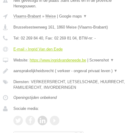
Niet gevestigd in de plaats Saint Denis en in de provincie
Henegouwen.
Vlaams-Brabant
»
Meise
|
Google maps
▼
Brusselsesteenweg 161
,
1860
Meise
(
Vlaams-Brabant
)
Tel:
02 269 84 40
, Fax:
02 269 81 04
, BTW-nr:
-
E-mail › Ingrid Van den Eede
Website:
https://www.ingridvandeneede.be
|
Screenshot
▼
aansprakelijkheidsrecht ( verkeer - ongeval privaat leven )
▼
Diensten: VERKEERSRECHT, LETSELSCHADE, HUURRECHT,
FAMILIERECHT, INVORDERINGEN
Openingstijden onbekend
Sociale media: