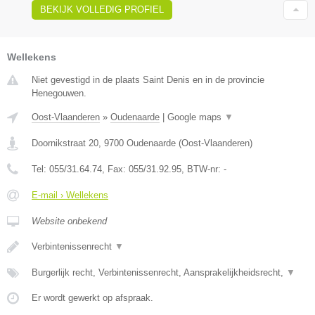
BEKIJK VOLLEDIG PROFIEL
Wellekens
Niet gevestigd in de plaats Saint Denis en in de provincie
Henegouwen.
Oost-Vlaanderen
»
Oudenaarde
|
Google maps
▼
Doornikstraat 20
,
9700
Oudenaarde
(
Oost-Vlaanderen
)
Tel:
055/31.64.74
, Fax:
055/31.92.95
, BTW-nr:
-
E-mail › Wellekens
Website onbekend
Verbintenissenrecht
▼
Burgerlijk recht, Verbintenissenrecht, Aansprakelijkheidsrecht,
▼
Er wordt gewerkt op afspraak.