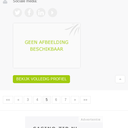
Sociale media:
BEKIJK VOLLEDIG PROFIEL
««
«
3
4
5
6
7
»
»»