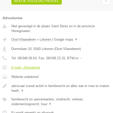
BEKIJK VOLLEDIG PROFIEL
Advodurme
Niet gevestigd in de plaats Saint Denis en in de provincie
Henegouwen.
Oost-Vlaanderen
»
Lokeren
|
Google maps
▼
Durmelaan 10
,
9160
Lokeren
(
Oost-Vlaanderen
)
Tel:
09/348.59.54
, Fax:
09/349.23.15
, BTW-nr:
-
E-mail › Advodurme
Website onbekend
advocaat vooral actief in familierecht en alles wat er mee te maken
heeft,
▼
familierecht en aanverwanten, strafrecht, verkeer,
ondernemingsrecht, huur
▼
Er wordt gewerkt op afspraak.