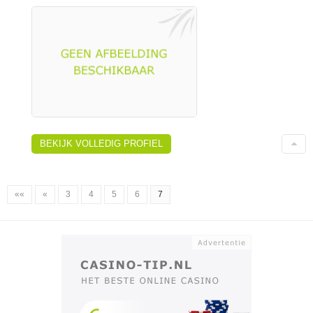
BEKIJK VOLLEDIG PROFIEL
««
«
3
4
5
6
7