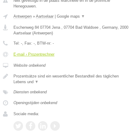
Niet gevestigd in de plaats Marcinelle en in de provincie
Henegouwen.
Antwerpen
»
Aartselaar
|
Google maps
▼
Eschenweg 84 07704 Jena , 07704 Bad Waldsee , Germany
,
2000
Aartselaar
(
Antwerpen
)
Tel:
-
, Fax:
-
, BTW-nr:
-
E-mail › Prozentrechner
Website onbekend
Prozentsätze sind ein wesentlicher Bestandteil des täglichen
Lebens und
▼
Diensten onbekend
Openingstijden onbekend
Sociale media: