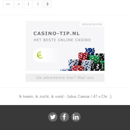
««
«
1
2
3
Uw advertentie hier? Mail ons
Ik kwam, ik zocht, ik vond - Julius Caesar / 47 v.Chr. ;)