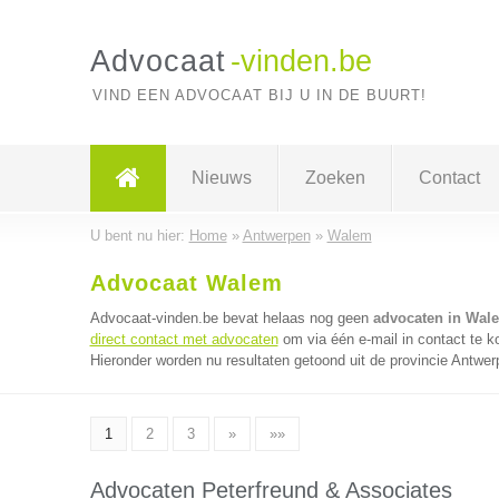
Advocaat
-vinden.be
VIND EEN ADVOCAAT BIJ U IN DE BUURT!
Nieuws
Zoeken
Contact
U bent nu hier:
Home
»
Antwerpen
»
Walem
Advocaat Walem
Advocaat-vinden.be bevat helaas nog geen
advocaten in Wal
direct contact met advocaten
om via één e-mail in contact te 
Hieronder worden nu resultaten getoond uit de provincie Antwer
1
2
3
»
»»
Advocaten Peterfreund & Associates