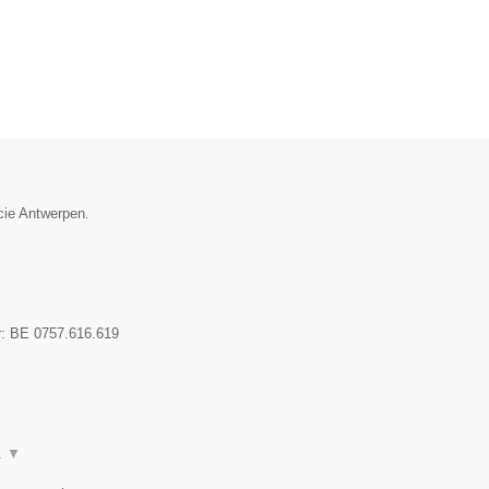
cie Antwerpen.
r:
BE 0757.616.619
.
▼