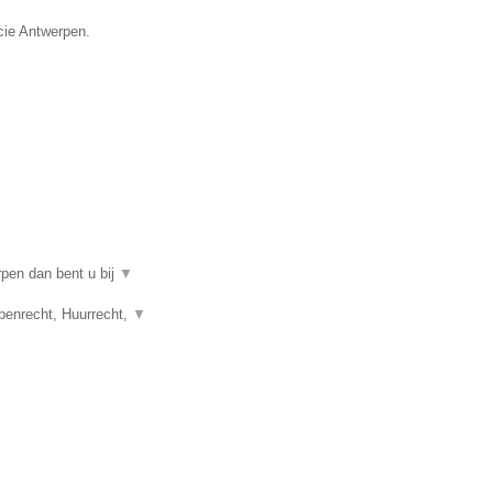
cie Antwerpen.
rpen dan bent u bij
▼
penrecht, Huurrecht,
▼