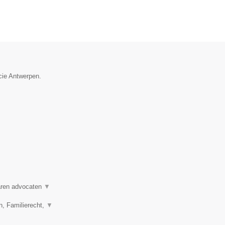
cie Antwerpen.
varen advocaten
▼
n, Familierecht,
▼