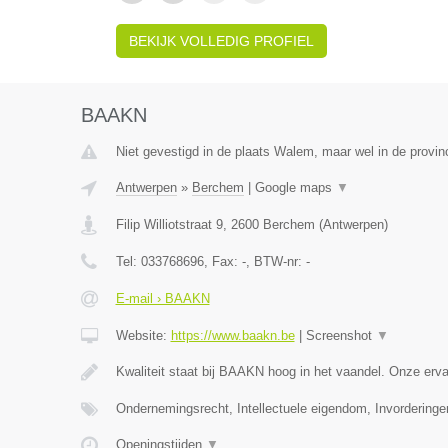
BEKIJK VOLLEDIG PROFIEL
BAAKN
Niet gevestigd in de plaats Walem, maar wel in de provin
Antwerpen
»
Berchem
|
Google maps
▼
Filip Williotstraat 9
,
2600
Berchem
(
Antwerpen
)
Tel:
033768696
, Fax:
-
, BTW-nr:
-
E-mail › BAAKN
Website:
https://www.baakn.be
|
Screenshot
▼
Kwaliteit staat bij BAAKN hoog in het vaandel. Onze er
Ondernemingsrecht, Intellectuele eigendom, Invorderinge
Openingstijden
▼