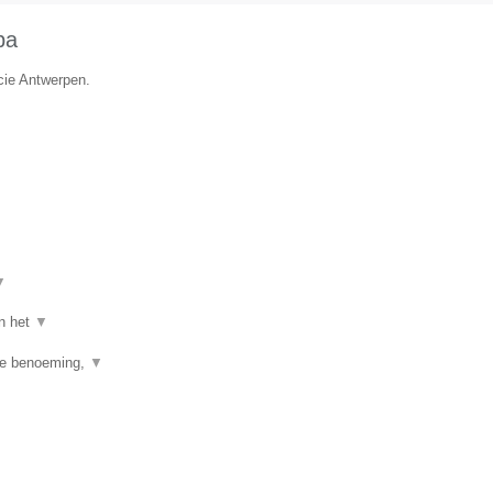
ba
cie Antwerpen.
▼
an het
▼
ste benoeming,
▼