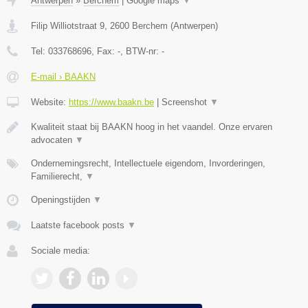
Antwerpen
»
Berchem
|
Google maps
▼
Filip Williotstraat 9
,
2600
Berchem
(
Antwerpen
)
Tel:
033768696
, Fax:
-
, BTW-nr:
-
E-mail › BAAKN
Website:
https://www.baakn.be
|
Screenshot
▼
Kwaliteit staat bij BAAKN hoog in het vaandel. Onze ervaren
advocaten
▼
Ondernemingsrecht, Intellectuele eigendom, Invorderingen,
Familierecht,
▼
Openingstijden
▼
Laatste facebook posts
▼
Sociale media: