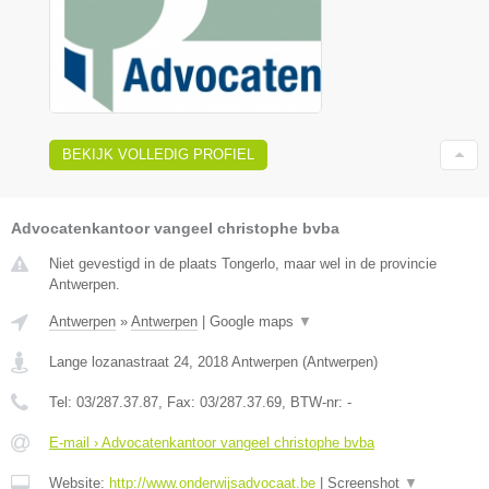
BEKIJK VOLLEDIG PROFIEL
Advocatenkantoor vangeel christophe bvba
Niet gevestigd in de plaats Tongerlo, maar wel in de provincie
Antwerpen.
Antwerpen
»
Antwerpen
|
Google maps
▼
Lange lozanastraat 24
,
2018
Antwerpen
(
Antwerpen
)
Tel:
03/287.37.87
, Fax:
03/287.37.69
, BTW-nr:
-
E-mail › Advocatenkantoor vangeel christophe bvba
Website:
http://www.onderwijsadvocaat.be
|
Screenshot
▼