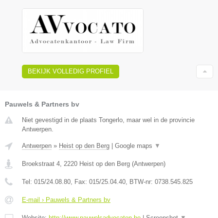
BEKIJK VOLLEDIG PROFIEL
Pauwels & Partners bv
Niet gevestigd in de plaats Tongerlo, maar wel in de provincie
Antwerpen.
Antwerpen
»
Heist op den Berg
|
Google maps
▼
Broekstraat 4
,
2220
Heist op den Berg
(
Antwerpen
)
Tel:
015/24.08.80
, Fax:
015/25.04.40
, BTW-nr:
0738.545.825
E-mail › Pauwels & Partners bv
Website:
http://www.pauwelsadvocaten.be
|
Screenshot
▼