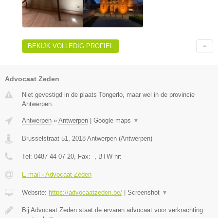
BEKIJK VOLLEDIG PROFIEL
Advocaat Zeden
Niet gevestigd in de plaats Tongerlo, maar wel in de provincie
Antwerpen.
Antwerpen
»
Antwerpen
|
Google maps
▼
Brusselstraat 51
,
2018
Antwerpen
(
Antwerpen
)
Tel:
0487 44 07 20
, Fax:
-
, BTW-nr:
-
E-mail › Advocaat Zeden
Website:
https://advocaatzeden.be/
|
Screenshot
▼
Bij Advocaat Zeden staat de ervaren advocaat voor verkrachting