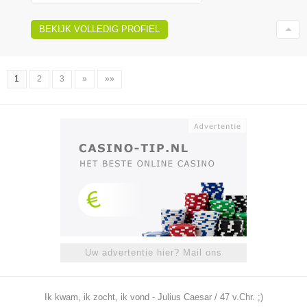
BEKIJK VOLLEDIG PROFIEL
1
2
3
»
»»
Uw advertentie hier? Mail ons
Ik kwam, ik zocht, ik vond - Julius Caesar / 47 v.Chr. ;)