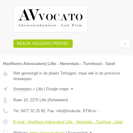
BEKIJK VOLLEDIG PROFIEL
Hoefkens Advocaten| Lille - Herentals - Turnhout - Geel
Niet gevestigd in de plaats Terhagen, maar wel in de provincie
Antwerpen.
Antwerpen
»
Lille
|
Google maps
▼
Baan 10
,
2275
Lille
(
Antwerpen
)
Tel:
0477 32 25 85
, Fax:
info@hvdw.be
, BTW-nr:
-
E-mail › Hoefkens Advocaten| Lille - Herentals - Turnhout - Geel
Website:
https://www.hvdw.be
|
Screenshot
▼