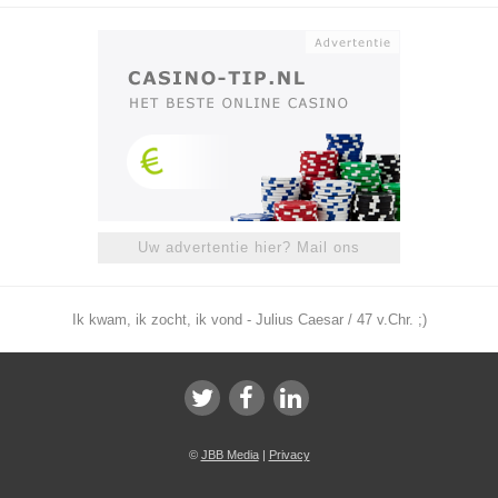
Uw advertentie hier? Mail ons
Ik kwam, ik zocht, ik vond - Julius Caesar / 47 v.Chr. ;)
©
JBB Media
|
Privacy