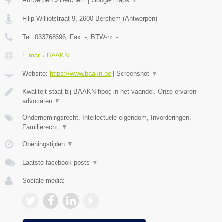
Antwerpen
»
Berchem
|
Google maps
▼
Filip Williotstraat 9
,
2600
Berchem
(
Antwerpen
)
Tel:
033768696
, Fax:
-
, BTW-nr:
-
E-mail › BAAKN
Website:
https://www.baakn.be
|
Screenshot
▼
Kwaliteit staat bij BAAKN hoog in het vaandel. Onze ervaren
advocaten
▼
Ondernemingsrecht, Intellectuele eigendom, Invorderingen,
Familierecht,
▼
Openingstijden
▼
Laatste facebook posts
▼
Sociale media: