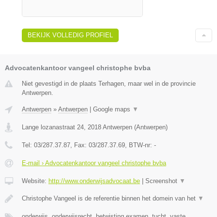
BEKIJK VOLLEDIG PROFIEL
Advocatenkantoor vangeel christophe bvba
Niet gevestigd in de plaats Terhagen, maar wel in de provincie
Antwerpen.
Antwerpen
»
Antwerpen
|
Google maps
▼
Lange lozanastraat 24
,
2018
Antwerpen
(
Antwerpen
)
Tel:
03/287.37.87
, Fax:
03/287.37.69
, BTW-nr:
-
E-mail › Advocatenkantoor vangeel christophe bvba
Website:
http://www.onderwijsadvocaat.be
|
Screenshot
▼
Christophe Vangeel is de referentie binnen het domein van het
▼
onderwijs, onderwijsrecht, betwisting examen, tucht, vaste