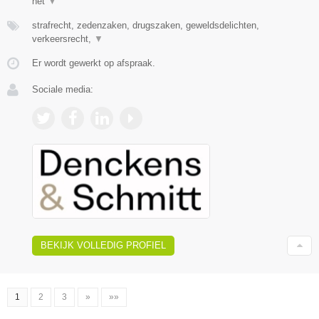
het
▼
strafrecht, zedenzaken, drugszaken, geweldsdelichten,
verkeersrecht,
▼
Er wordt gewerkt op afspraak.
Sociale media:
BEKIJK VOLLEDIG PROFIEL
1
2
3
»
»»