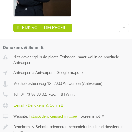
BEKIJK VOLLEDIG PROFIEL
Denckens & Schmitt
Niet gevestigd in de plaats Terhagen, maar wel in de provincie
Antwerpen.
Antwerpen
»
Antwerpen
|
Google maps
▼
Mechelsesteenweg 12
,
2000
Antwerpen
(
Antwerpen
)
Tel:
04 73 86 39 02
, Fax:
-
, BTW-nr:
-
E-mail › Denckens & Schmitt
Website:
https://denckensschmitt.be/
|
Screenshot
▼
Denckens & Schmitt advocaten behandelt uitsluitend dossiers in