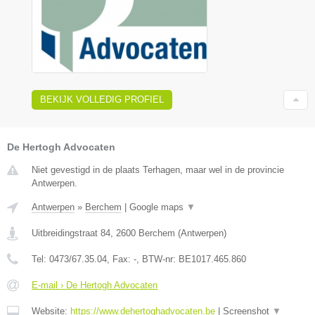
BEKIJK VOLLEDIG PROFIEL
De Hertogh Advocaten
Niet gevestigd in de plaats Terhagen, maar wel in de provincie
Antwerpen.
Antwerpen
»
Berchem
|
Google maps
▼
Uitbreidingstraat 84
,
2600
Berchem
(
Antwerpen
)
Tel:
0473/67.35.04
, Fax:
-
, BTW-nr:
BE1017.465.860
E-mail › De Hertogh Advocaten
Website:
https://www.dehertoghadvocaten.be
|
Screenshot
▼