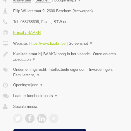
Antwerpen
»
Berchem
|
Google maps
▼
Filip Williotstraat 9
,
2600
Berchem
(
Antwerpen
)
Tel:
033768696
, Fax:
-
, BTW-nr:
-
E-mail › BAAKN
Website:
https://www.baakn.be
|
Screenshot
▼
Kwaliteit staat bij BAAKN hoog in het vaandel. Onze ervaren
advocaten
▼
Ondernemingsrecht, Intellectuele eigendom, Invorderingen,
Familierecht,
▼
Openingstijden
▼
Laatste facebook posts
▼
Sociale media: