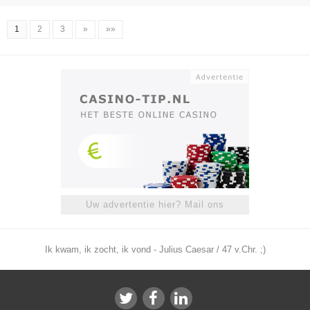
1
2
3
»
»»
Uw advertentie hier? Mail ons
Ik kwam, ik zocht, ik vond - Julius Caesar / 47 v.Chr. ;)