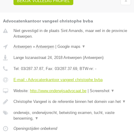
BEKIJK VOLLEDIG PROFIEL
Advocatenkantoor vangeel christophe bvba
Niet gevestigd in de plaats Sint Amands, maar wel in de provincie
Antwerpen.
Antwerpen
»
Antwerpen
|
Google maps
▼
Lange lozanastraat 24
,
2018
Antwerpen
(
Antwerpen
)
Tel:
03/287.37.87
, Fax:
03/287.37.69
, BTW-nr:
-
E-mail › Advocatenkantoor vangeel christophe bvba
Website:
http://www.onderwijsadvocaat.be
|
Screenshot
▼
Christophe Vangeel is de referentie binnen het domein van het
▼
onderwijs, onderwijsrecht, betwisting examen, tucht, vaste
benoeming,
▼
Openingstijden onbekend