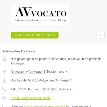
BEKIJK VOLLEDIG PROFIEL
Advocaten De Daele
Niet gevestigd in de plaats Sint Amands, maar wel in de provincie
Antwerpen.
Antwerpen
»
Antwerpen
|
Google maps
▼
Van Eycklei 5
,
2018
Antwerpen
(
Antwerpen
)
Tel:
032311367
, Fax:
032337902
, BTW-nr:
-
E-mail › Advocaten De Daele
Website:
http://www.advocaten-dedaele.be
|
Screenshot
▼