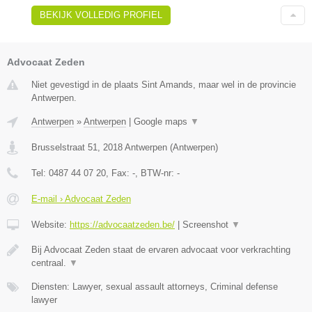
BEKIJK VOLLEDIG PROFIEL
Advocaat Zeden
Niet gevestigd in de plaats Sint Amands, maar wel in de provincie
Antwerpen.
Antwerpen
»
Antwerpen
|
Google maps
▼
Brusselstraat 51
,
2018
Antwerpen
(
Antwerpen
)
Tel:
0487 44 07 20
, Fax:
-
, BTW-nr:
-
E-mail › Advocaat Zeden
Website:
https://advocaatzeden.be/
|
Screenshot
▼
Bij Advocaat Zeden staat de ervaren advocaat voor verkrachting
centraal.
▼
Diensten: Lawyer, sexual assault attorneys, Criminal defense
lawyer