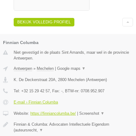
BEKIJK VOLLEDIG PROFIEL
Finnian Columba
Niet gevestigd in de plaats Sint Amands, maar wel in de provincie
Antwerpen.
Antwerpen
»
Mechelen
|
Google maps
▼
K. De Deckerstraat 20A
,
2800
Mechelen
(
Antwerpen
)
Tel:
+32 15 29 42 57
, Fax:
-
, BTW-nr:
0708.952.907
E-mail › Finnian Columba
Website:
https://finniancolumba.be/
|
Screenshot
▼
Finnian & Columba: Advocaten Intellectuele Eigendom
(auteursrecht,
▼