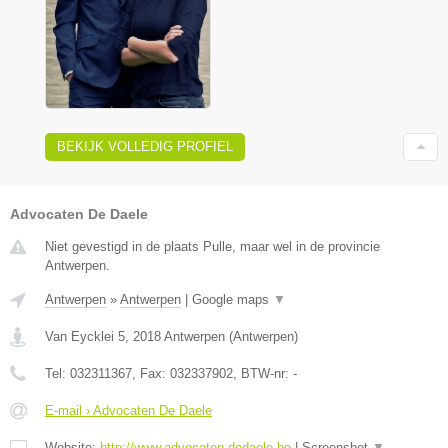
BEKIJK VOLLEDIG PROFIEL
Advocaten De Daele
Niet gevestigd in de plaats Pulle, maar wel in de provincie
Antwerpen.
Antwerpen
»
Antwerpen
|
Google maps
▼
Van Eycklei 5
,
2018
Antwerpen
(
Antwerpen
)
Tel:
032311367
, Fax:
032337902
, BTW-nr:
-
E-mail › Advocaten De Daele
Website:
http://www.advocaten-dedaele.be
|
Screenshot
▼