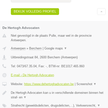
BEKIJK VOLLEDIG PROFIEL
De Hertogh Advocaten
Niet gevestigd in de plaats Pulle, maar wel in de provincie
Antwerpen.
Antwerpen
»
Berchem
|
Google maps
▼
Uitbreidingstraat 84
,
2600
Berchem
(
Antwerpen
)
Tel:
0473/67.35.04
, Fax:
-
, BTW-nr:
BE1017.465.860
E-mail › De Hertogh Advocaten
Website:
https://www.dehertoghadvocaten.be
|
Screenshot
▼
De Hertogh Advocaten kan u in verschillende domeinen binnen het
straf- en
▼
Strafrecht (geweldsdelicten, drugsdelicten,...), Verkeersrecht,
▼