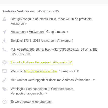
Andreas Verbraeken | AVvocato BV
Niet gevestigd in de plaats Pulle, maar wel in de provincie
Antwerpen.
Antwerpen
»
Antwerpen
|
Google maps
▼
Belgiëlei 173-8
,
2018
Antwerpen
(
Antwerpen
)
Tel:
+32/(0)3/369.88.43
, Fax:
+32/(0)3/369.37.12
, BTW-nr:
BE
0757.616.619
E-mail › Andreas Verbraeken | AVvocato BV
Website:
http://www.avvocato.be
|
Screenshot
▼
Het kantoor werd opgericht door: mr. Andreas Verbraeken.
▼
Woninghuur en handelshuur, Contractenrecht,
Vennootschappenrecht,
▼
Er wordt gewerkt op afspraak.