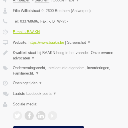
Antwerpen
»
Berchem
|
Google maps
▼
Filip Williotstraat 9
,
2600
Berchem
(
Antwerpen
)
Tel:
033768696
, Fax:
-
, BTW-nr:
-
E-mail › BAAKN
Website:
https://www.baakn.be
|
Screenshot
▼
Kwaliteit staat bij BAAKN hoog in het vaandel. Onze ervaren
advocaten
▼
Ondernemingsrecht, Intellectuele eigendom, Invorderingen,
Familierecht,
▼
Openingstijden
▼
Laatste facebook posts
▼
Sociale media: