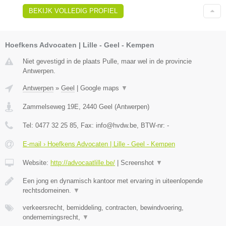
BEKIJK VOLLEDIG PROFIEL
Hoefkens Advocaten | Lille - Geel - Kempen
Niet gevestigd in de plaats Pulle, maar wel in de provincie
Antwerpen.
Antwerpen
»
Geel
|
Google maps
▼
Zammelseweg 19E
,
2440
Geel
(
Antwerpen
)
Tel:
0477 32 25 85
, Fax:
info@hvdw.be
, BTW-nr:
-
E-mail › Hoefkens Advocaten | Lille - Geel - Kempen
Website:
http://advocaatlille.be/
|
Screenshot
▼
Een jong en dynamisch kantoor met ervaring in uiteenlopende
rechtsdomeinen.
▼
verkeersrecht, bemiddeling, contracten, bewindvoering,
ondernemingsrecht,
▼