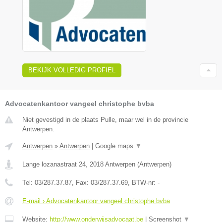
BEKIJK VOLLEDIG PROFIEL
Advocatenkantoor vangeel christophe bvba
Niet gevestigd in de plaats Pulle, maar wel in de provincie
Antwerpen.
Antwerpen
»
Antwerpen
|
Google maps
▼
Lange lozanastraat 24
,
2018
Antwerpen
(
Antwerpen
)
Tel:
03/287.37.87
, Fax:
03/287.37.69
, BTW-nr:
-
E-mail › Advocatenkantoor vangeel christophe bvba
Website:
http://www.onderwijsadvocaat.be
|
Screenshot
▼