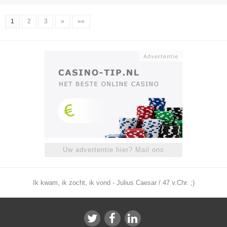
1
2
3
»
»»
Uw advertentie hier? Mail ons
Ik kwam, ik zocht, ik vond - Julius Caesar / 47 v.Chr. ;)