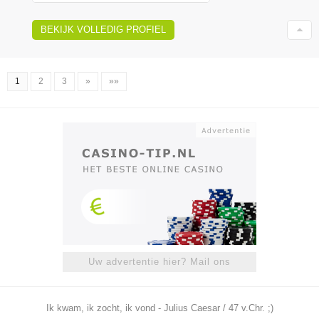
BEKIJK VOLLEDIG PROFIEL
1
2
3
»
»»
Uw advertentie hier? Mail ons
Ik kwam, ik zocht, ik vond - Julius Caesar / 47 v.Chr. ;)