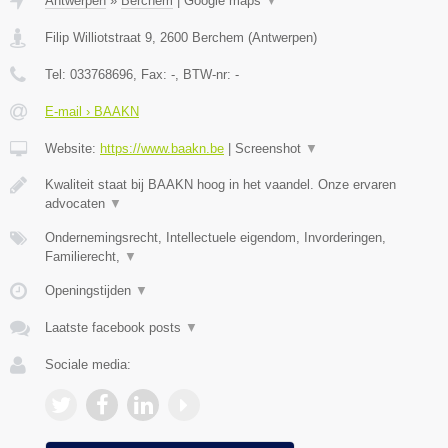
Antwerpen
»
Berchem
|
Google maps
▼
Filip Williotstraat 9
,
2600
Berchem
(
Antwerpen
)
Tel:
033768696
, Fax:
-
, BTW-nr:
-
E-mail › BAAKN
Website:
https://www.baakn.be
|
Screenshot
▼
Kwaliteit staat bij BAAKN hoog in het vaandel. Onze ervaren
advocaten
▼
Ondernemingsrecht, Intellectuele eigendom, Invorderingen,
Familierecht,
▼
Openingstijden
▼
Laatste facebook posts
▼
Sociale media: