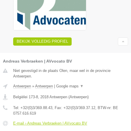
BEKIJK VOLLEDIG PROFIEL
Andreas Verbraeken | AVvocato BV
Niet gevestigd in de plaats Olen, maar wel in de provincie
Antwerpen.
Antwerpen
»
Antwerpen
|
Google maps
▼
Belgiëlei 173-8
,
2018
Antwerpen
(
Antwerpen
)
Tel:
+32/(0)3/369.88.43
, Fax:
+32/(0)3/369.37.12
, BTW-nr:
BE
0757.616.619
E-mail › Andreas Verbraeken | AVvocato BV