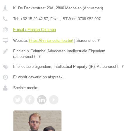
K. De Deckerstraat 20A
,
2800
Mechelen
(
Antwerpen
)
Tel:
+32 15 29 42 57
, Fax:
-
, BTW-nr:
0708.952.907
E-mail › Finnian Columba
Website:
https://finniancolumba.be/
|
Screenshot
▼
Finnian & Columba: Advocaten Intellectuele Eigendom
(auteursrecht,
▼
Intellectuele eigendom, Intellectual Property (IP), Auteursrecht,
▼
Er wordt gewerkt op afspraak.
Sociale media: