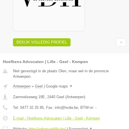
BEKIJK VOLLEDIG PROFIEL
Hoefkens Advocaten | Lille - Geel - Kempen
Niet gevestigd in de plaats Olen, maar wel in de provincie
Antwerpen.
Antwerpen
»
Geel
|
Google maps
▼
Zammelseweg 19E
,
2440
Geel
(
Antwerpen
)
Tel:
0477 32 25 85
, Fax:
info@hvdw.be
, BTW-nr:
-
E-mail › Hoefkens Advocaten | Lille - Geel - Kempen
Website:
http://advocaatlille.be/
|
Screenshot
▼