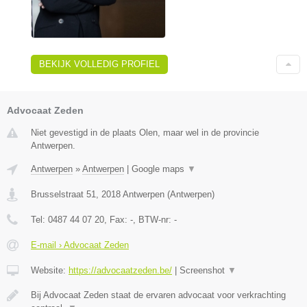
BEKIJK VOLLEDIG PROFIEL
Advocaat Zeden
Niet gevestigd in de plaats Olen, maar wel in de provincie
Antwerpen.
Antwerpen
»
Antwerpen
|
Google maps
▼
Brusselstraat 51
,
2018
Antwerpen
(
Antwerpen
)
Tel:
0487 44 07 20
, Fax:
-
, BTW-nr:
-
E-mail › Advocaat Zeden
Website:
https://advocaatzeden.be/
|
Screenshot
▼
Bij Advocaat Zeden staat de ervaren advocaat voor verkrachting