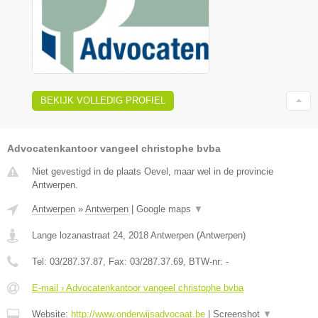
BEKIJK VOLLEDIG PROFIEL
Advocatenkantoor vangeel christophe bvba
Niet gevestigd in de plaats Oevel, maar wel in de provincie
Antwerpen.
Antwerpen
»
Antwerpen
|
Google maps
▼
Lange lozanastraat 24
,
2018
Antwerpen
(
Antwerpen
)
Tel:
03/287.37.87
, Fax:
03/287.37.69
, BTW-nr:
-
E-mail › Advocatenkantoor vangeel christophe bvba
Website:
http://www.onderwijsadvocaat.be
|
Screenshot
▼