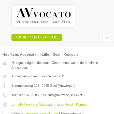
BEKIJK VOLLEDIG PROFIEL
Hoefkens Advocaten | Lille - Geel - Kempen
Niet gevestigd in de plaats Oevel, maar wel in de provincie
Antwerpen.
Antwerpen
»
Geel
|
Google maps
▼
Zammelseweg 19E
,
2440
Geel
(
Antwerpen
)
Tel:
0477 32 25 85
, Fax:
info@hvdw.be
, BTW-nr:
-
E-mail › Hoefkens Advocaten | Lille - Geel - Kempen
Website:
http://advocaatlille.be/
|
Screenshot
▼