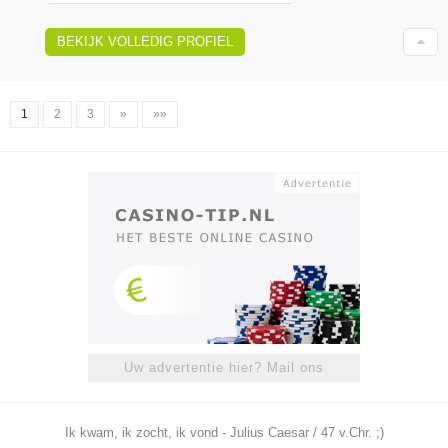
BEKIJK VOLLEDIG PROFIEL
1
2
3
»
»»
Uw advertentie hier? Mail ons
Ik kwam, ik zocht, ik vond - Julius Caesar / 47 v.Chr. ;)