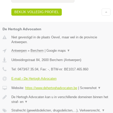
BEKIJK VOLLEDIG PROFIEL
De Hertogh Advocaten
Niet gevestigd in de plaats Oevel, maar wel in de provincie
Antwerpen.
Antwerpen
»
Berchem
|
Google maps
▼
Uitbreidingstraat 84
,
2600
Berchem
(
Antwerpen
)
Tel:
0473/67.35.04
, Fax:
-
, BTW-nr:
BE1017.465.860
E-mail › De Hertogh Advocaten
Website:
https://www.dehertoghadvocaten.be
|
Screenshot
▼
De Hertogh Advocaten kan u in verschillende domeinen binnen het
straf- en
▼
Strafrecht (geweldsdelicten, drugsdelicten,...), Verkeersrecht,
▼