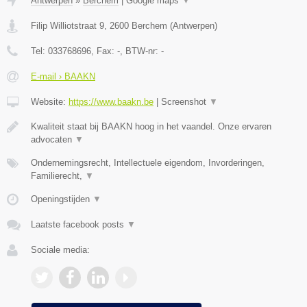
Antwerpen
»
Berchem
|
Google maps
▼
Filip Williotstraat 9
,
2600
Berchem
(
Antwerpen
)
Tel:
033768696
, Fax:
-
, BTW-nr:
-
E-mail › BAAKN
Website:
https://www.baakn.be
|
Screenshot
▼
Kwaliteit staat bij BAAKN hoog in het vaandel. Onze ervaren
advocaten
▼
Ondernemingsrecht, Intellectuele eigendom, Invorderingen,
Familierecht,
▼
Openingstijden
▼
Laatste facebook posts
▼
Sociale media: