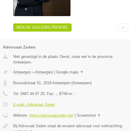
BEKIJK VOLLEDIG PROFIEL
Advocaat Zeden
Niet gevestigd in de plaats Oevel, maar wel in de provincie
Antwerpen.
Antwerpen
»
Antwerpen
|
Google maps
▼
Brusselstraat 51
,
2018
Antwerpen
(
Antwerpen
)
Tel:
0487 44 07 20
, Fax:
-
, BTW-nr:
-
E-mail › Advocaat Zeden
Website:
https://advocaatzeden.be/
|
Screenshot
▼
Bij Advocaat Zeden staat de ervaren advocaat voor verkrachting