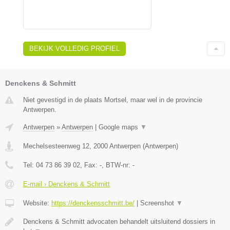
BEKIJK VOLLEDIG PROFIEL
Denckens & Schmitt
Niet gevestigd in de plaats Mortsel, maar wel in de provincie
Antwerpen.
Antwerpen
»
Antwerpen
|
Google maps
▼
Mechelsesteenweg 12
,
2000
Antwerpen
(
Antwerpen
)
Tel:
04 73 86 39 02
, Fax:
-
, BTW-nr:
-
E-mail › Denckens & Schmitt
Website:
https://denckensschmitt.be/
|
Screenshot
▼
Denckens & Schmitt advocaten behandelt uitsluitend dossiers in