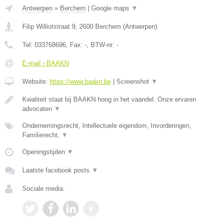
Antwerpen
»
Berchem
|
Google maps
▼
Filip Williotstraat 9
,
2600
Berchem
(
Antwerpen
)
Tel:
033768696
, Fax:
-
, BTW-nr:
-
E-mail › BAAKN
Website:
https://www.baakn.be
|
Screenshot
▼
Kwaliteit staat bij BAAKN hoog in het vaandel. Onze ervaren
advocaten
▼
Ondernemingsrecht, Intellectuele eigendom, Invorderingen,
Familierecht,
▼
Openingstijden
▼
Laatste facebook posts
▼
Sociale media: