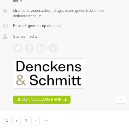
het
▼
strafrecht, zedenzaken, drugszaken, geweldsdelichten,
verkeersrecht,
▼
Er wordt gewerkt op afspraak.
Sociale media:
BEKIJK VOLLEDIG PROFIEL
1
2
3
»
»»