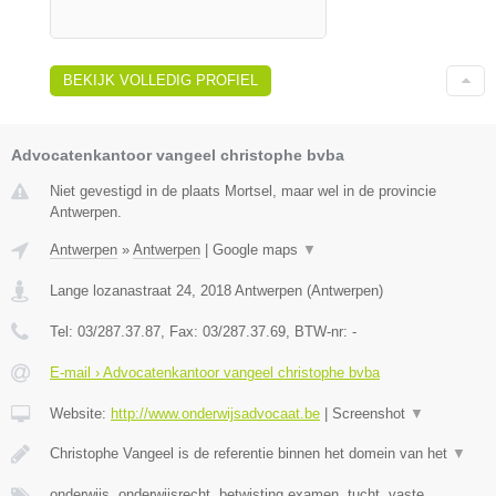
BEKIJK VOLLEDIG PROFIEL
Advocatenkantoor vangeel christophe bvba
Niet gevestigd in de plaats Mortsel, maar wel in de provincie
Antwerpen.
Antwerpen
»
Antwerpen
|
Google maps
▼
Lange lozanastraat 24
,
2018
Antwerpen
(
Antwerpen
)
Tel:
03/287.37.87
, Fax:
03/287.37.69
, BTW-nr:
-
E-mail › Advocatenkantoor vangeel christophe bvba
Website:
http://www.onderwijsadvocaat.be
|
Screenshot
▼
Christophe Vangeel is de referentie binnen het domein van het
▼
onderwijs, onderwijsrecht, betwisting examen, tucht, vaste