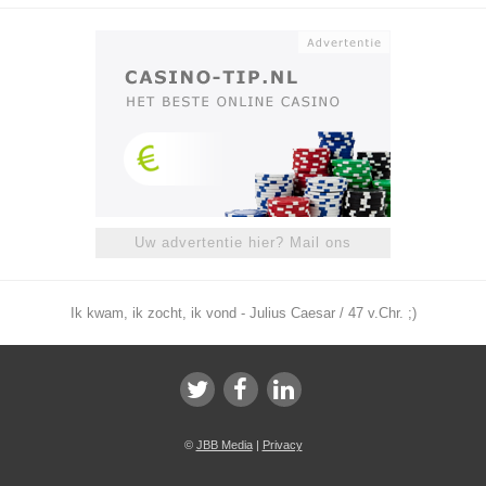
Uw advertentie hier? Mail ons
Ik kwam, ik zocht, ik vond - Julius Caesar / 47 v.Chr. ;)
©
JBB Media
|
Privacy