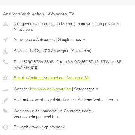
Andreas Verbraeken | AVvocato BV
Niet gevestigd in de plaats Mortsel, maar wel in de provincie
Antwerpen.
Antwerpen
»
Antwerpen
|
Google maps
▼
Belgiëlei 173-8
,
2018
Antwerpen
(
Antwerpen
)
Tel:
+32/(0)3/369.88.43
, Fax:
+32/(0)3/369.37.12
, BTW-nr:
BE
0757.616.619
E-mail › Andreas Verbraeken | AVvocato BV
Website:
http://www.avvocato.be
|
Screenshot
▼
Het kantoor werd opgericht door: mr. Andreas Verbraeken.
▼
Woninghuur en handelshuur, Contractenrecht,
Vennootschappenrecht,
▼
Er wordt gewerkt op afspraak.