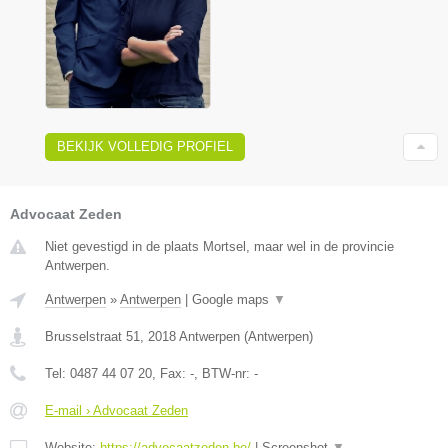
BEKIJK VOLLEDIG PROFIEL
Advocaat Zeden
Niet gevestigd in de plaats Mortsel, maar wel in de provincie
Antwerpen.
Antwerpen
»
Antwerpen
|
Google maps
▼
Brusselstraat 51
,
2018
Antwerpen
(
Antwerpen
)
Tel:
0487 44 07 20
, Fax:
-
, BTW-nr:
-
E-mail › Advocaat Zeden
Website:
https://advocaatzeden.be/
|
Screenshot
▼