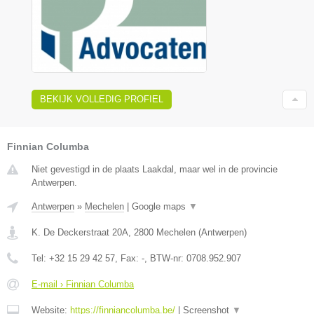
BEKIJK VOLLEDIG PROFIEL
Finnian Columba
Niet gevestigd in de plaats Laakdal, maar wel in de provincie
Antwerpen.
Antwerpen
»
Mechelen
|
Google maps
▼
K. De Deckerstraat 20A
,
2800
Mechelen
(
Antwerpen
)
Tel:
+32 15 29 42 57
, Fax:
-
, BTW-nr:
0708.952.907
E-mail › Finnian Columba
Website:
https://finniancolumba.be/
|
Screenshot
▼