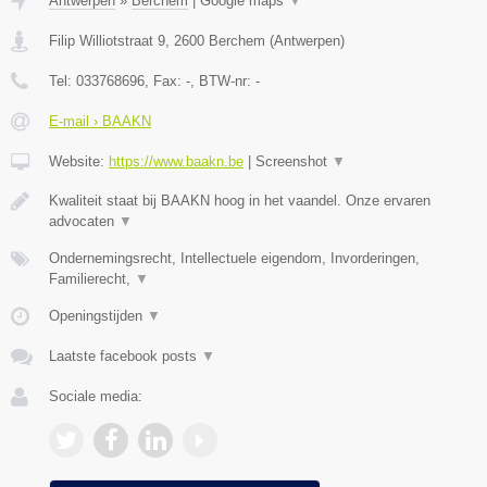
Antwerpen
»
Berchem
|
Google maps
▼
Filip Williotstraat 9
,
2600
Berchem
(
Antwerpen
)
Tel:
033768696
, Fax:
-
, BTW-nr:
-
E-mail › BAAKN
Website:
https://www.baakn.be
|
Screenshot
▼
Kwaliteit staat bij BAAKN hoog in het vaandel. Onze ervaren
advocaten
▼
Ondernemingsrecht, Intellectuele eigendom, Invorderingen,
Familierecht,
▼
Openingstijden
▼
Laatste facebook posts
▼
Sociale media: