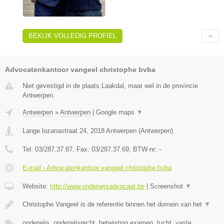
BEKIJK VOLLEDIG PROFIEL
Advocatenkantoor vangeel christophe bvba
Niet gevestigd in de plaats Laakdal, maar wel in de provincie
Antwerpen.
Antwerpen
»
Antwerpen
|
Google maps
▼
Lange lozanastraat 24
,
2018
Antwerpen
(
Antwerpen
)
Tel:
03/287.37.87
, Fax:
03/287.37.69
, BTW-nr:
-
E-mail › Advocatenkantoor vangeel christophe bvba
Website:
http://www.onderwijsadvocaat.be
|
Screenshot
▼
Christophe Vangeel is de referentie binnen het domein van het
▼
onderwijs, onderwijsrecht, betwisting examen, tucht, vaste