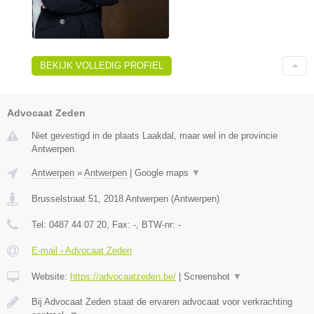
BEKIJK VOLLEDIG PROFIEL
Advocaat Zeden
Niet gevestigd in de plaats Laakdal, maar wel in de provincie
Antwerpen.
Antwerpen
»
Antwerpen
|
Google maps
▼
Brusselstraat 51
,
2018
Antwerpen
(
Antwerpen
)
Tel:
0487 44 07 20
, Fax:
-
, BTW-nr:
-
E-mail › Advocaat Zeden
Website:
https://advocaatzeden.be/
|
Screenshot
▼
Bij Advocaat Zeden staat de ervaren advocaat voor verkrachting