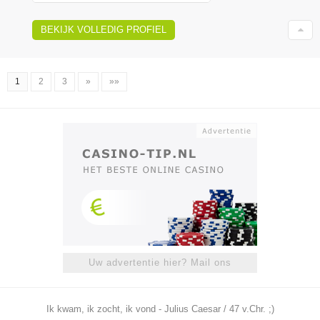
BEKIJK VOLLEDIG PROFIEL
1
2
3
»
»»
Uw advertentie hier? Mail ons
Ik kwam, ik zocht, ik vond - Julius Caesar / 47 v.Chr. ;)