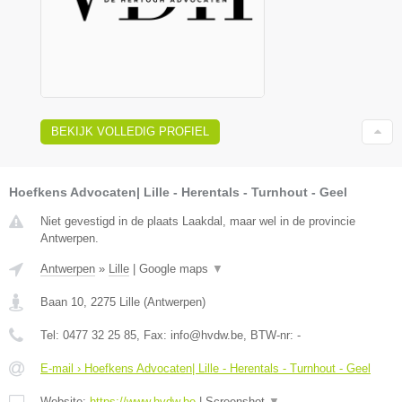
BEKIJK VOLLEDIG PROFIEL
Hoefkens Advocaten| Lille - Herentals - Turnhout - Geel
Niet gevestigd in de plaats Laakdal, maar wel in de provincie
Antwerpen.
Antwerpen
»
Lille
|
Google maps
▼
Baan 10
,
2275
Lille
(
Antwerpen
)
Tel:
0477 32 25 85
, Fax:
info@hvdw.be
, BTW-nr:
-
E-mail › Hoefkens Advocaten| Lille - Herentals - Turnhout - Geel
Website:
https://www.hvdw.be
|
Screenshot
▼