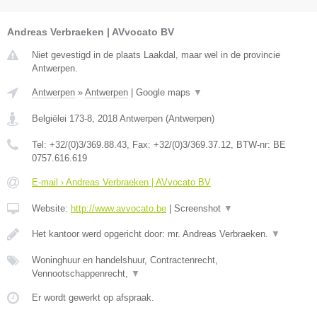
Andreas Verbraeken | AVvocato BV
Niet gevestigd in de plaats Laakdal, maar wel in de provincie
Antwerpen.
Antwerpen
»
Antwerpen
|
Google maps
▼
Belgiëlei 173-8
,
2018
Antwerpen
(
Antwerpen
)
Tel:
+32/(0)3/369.88.43
, Fax:
+32/(0)3/369.37.12
, BTW-nr:
BE
0757.616.619
E-mail › Andreas Verbraeken | AVvocato BV
Website:
http://www.avvocato.be
|
Screenshot
▼
Het kantoor werd opgericht door: mr. Andreas Verbraeken.
▼
Woninghuur en handelshuur, Contractenrecht,
Vennootschappenrecht,
▼
Er wordt gewerkt op afspraak.