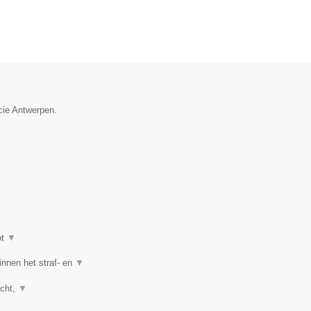
cie Antwerpen.
ot
▼
nnen het straf- en
▼
echt,
▼