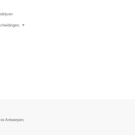
edrijven
scheidingen,
▼
cie Antwerpen.