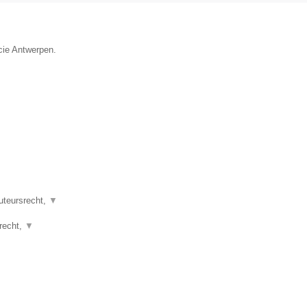
cie Antwerpen.
uteursrecht,
▼
srecht,
▼