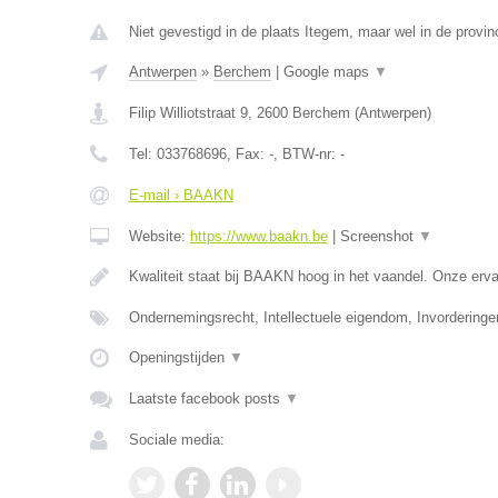
Niet gevestigd in de plaats Itegem, maar wel in de provin
Antwerpen
»
Berchem
|
Google maps
▼
Filip Williotstraat 9
,
2600
Berchem
(
Antwerpen
)
Tel:
033768696
, Fax:
-
, BTW-nr:
-
E-mail › BAAKN
Website:
https://www.baakn.be
|
Screenshot
▼
Kwaliteit staat bij BAAKN hoog in het vaandel. Onze er
Ondernemingsrecht, Intellectuele eigendom, Invorderinge
Openingstijden
▼
Laatste facebook posts
▼
Sociale media: