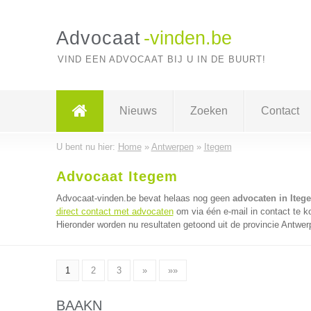
Advocaat
-vinden.be
VIND EEN ADVOCAAT BIJ U IN DE BUURT!
Nieuws
Zoeken
Contact
U bent nu hier:
Home
»
Antwerpen
»
Itegem
Advocaat Itegem
Advocaat-vinden.be bevat helaas nog geen
advocaten in Iteg
direct contact met advocaten
om via één e-mail in contact te 
Hieronder worden nu resultaten getoond uit de provincie Antwer
1
2
3
»
»»
BAAKN