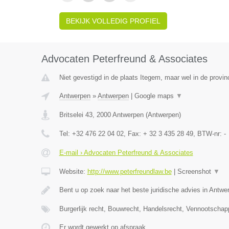
BEKIJK VOLLEDIG PROFIEL
Advocaten Peterfreund & Associates
Niet gevestigd in de plaats Itegem, maar wel in de provin
Antwerpen
»
Antwerpen
|
Google maps
▼
Britselei 43
,
2000
Antwerpen
(
Antwerpen
)
Tel:
+32 476 22 04 02
, Fax:
+ 32 3 435 28 49
, BTW-nr:
-
E-mail › Advocaten Peterfreund & Associates
Website:
http://www.peterfreundlaw.be
|
Screenshot
▼
Bent u op zoek naar het beste juridische advies in Antwe
Burgerlijk recht, Bouwrecht, Handelsrecht, Vennootschap
Er wordt gewerkt op afspraak.