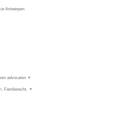
cie Antwerpen.
varen advocaten
▼
n, Familierecht,
▼