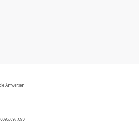
cie Antwerpen.
:
0895.097.093