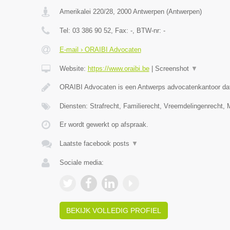
Amerikalei 220/28
,
2000
Antwerpen
(
Antwerpen
)
Tel:
03 386 90 52
, Fax:
-
, BTW-nr:
-
E-mail › ORAIBI Advocaten
Website:
https://www.oraibi.be
|
Screenshot
▼
ORAIBI Advocaten is een Antwerps advocatenkantoor dat 
Diensten: Strafrecht, Familierecht, Vreemdelingenrecht
Er wordt gewerkt op afspraak.
Laatste facebook posts
▼
Sociale media:
BEKIJK VOLLEDIG PROFIEL