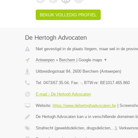
BEKIJK VOLLEDIG PROFIEL
De Hertogh Advocaten
Niet gevestigd in de plaats Itegem, maar wel in de provin
Antwerpen
»
Berchem
|
Google maps
▼
Uitbreidingstraat 84
,
2600
Berchem
(
Antwerpen
)
Tel:
0473/67.35.04
, Fax:
-
, BTW-nr:
BE1017.465.860
E-mail › De Hertogh Advocaten
Website:
https://www.dehertoghadvocaten.be
|
Screensh
De Hertogh Advocaten kan u in verschillende domeinen bi
Strafrecht (geweldsdelicten, drugsdelicten,...), Verkeersr