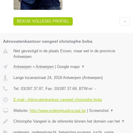
BEKIJK VOLLEDIG PROFIEL
Advocatenkantoor vangeel christophe bvba
Niet gevestigd in de plaats Essen, maar wel in de provincie
Antwerpen.
Antwerpen
»
Antwerpen
|
Google maps
▼
Lange lozanastraat 24
,
2018
Antwerpen
(
Antwerpen
)
Tel:
03/287.37.87
, Fax:
03/287.37.69
, BTW-nr:
-
E-mail › Advocatenkantoor vangeel christophe bvba
Website:
http://www.onderwijsadvocaat.be
|
Screenshot
▼
Christophe Vangeel is de referentie binnen het domein van het
▼
onderwijs, onderwijsrecht, betwisting examen, tucht, vaste