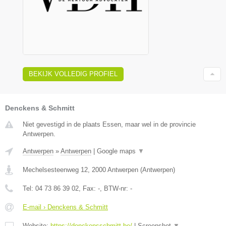
BEKIJK VOLLEDIG PROFIEL
Denckens & Schmitt
Niet gevestigd in de plaats Essen, maar wel in de provincie
Antwerpen.
Antwerpen
»
Antwerpen
|
Google maps
▼
Mechelsesteenweg 12
,
2000
Antwerpen
(
Antwerpen
)
Tel:
04 73 86 39 02
, Fax:
-
, BTW-nr:
-
E-mail › Denckens & Schmitt
Website:
https://denckensschmitt.be/
|
Screenshot
▼