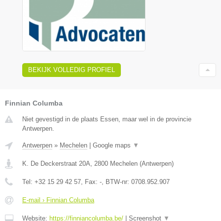
BEKIJK VOLLEDIG PROFIEL
Finnian Columba
Niet gevestigd in de plaats Essen, maar wel in de provincie
Antwerpen.
Antwerpen
»
Mechelen
|
Google maps
▼
K. De Deckerstraat 20A
,
2800
Mechelen
(
Antwerpen
)
Tel:
+32 15 29 42 57
, Fax:
-
, BTW-nr:
0708.952.907
E-mail › Finnian Columba
Website:
https://finniancolumba.be/
|
Screenshot
▼