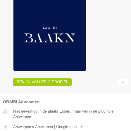
BEKIJK VOLLEDIG PROFIEL
ORAIBI Advocaten
Niet gevestigd in de plaats Essen, maar wel in de provincie
Antwerpen.
Antwerpen
»
Antwerpen
|
Google maps
▼