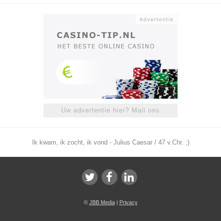
Uw advertentie hier? Mail ons
Ik kwam, ik zocht, ik vond - Julius Caesar / 47 v.Chr. ;)
©
JBB Media
|
Privacy