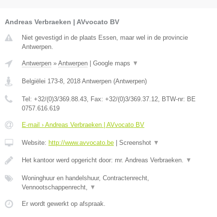
Andreas Verbraeken | AVvocato BV
Niet gevestigd in de plaats Essen, maar wel in de provincie
Antwerpen.
Antwerpen
»
Antwerpen
|
Google maps
▼
Belgiëlei 173-8
,
2018
Antwerpen
(
Antwerpen
)
Tel:
+32/(0)3/369.88.43
, Fax:
+32/(0)3/369.37.12
, BTW-nr:
BE
0757.616.619
E-mail › Andreas Verbraeken | AVvocato BV
Website:
http://www.avvocato.be
|
Screenshot
▼
Het kantoor werd opgericht door: mr. Andreas Verbraeken.
▼
Woninghuur en handelshuur, Contractenrecht,
Vennootschappenrecht,
▼
Er wordt gewerkt op afspraak.