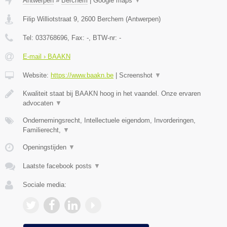
Antwerpen
»
Berchem
|
Google maps
▼
Filip Williotstraat 9
,
2600
Berchem
(
Antwerpen
)
Tel:
033768696
, Fax:
-
, BTW-nr:
-
E-mail › BAAKN
Website:
https://www.baakn.be
|
Screenshot
▼
Kwaliteit staat bij BAAKN hoog in het vaandel. Onze ervaren
advocaten
▼
Ondernemingsrecht, Intellectuele eigendom, Invorderingen,
Familierecht,
▼
Openingstijden
▼
Laatste facebook posts
▼
Sociale media: