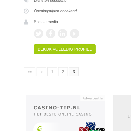
Diensten onbekend
Openingstijden onbekend
Sociale media:
BEKIJK VOLLEDIG PROFIEL
««
«
1
2
3
U