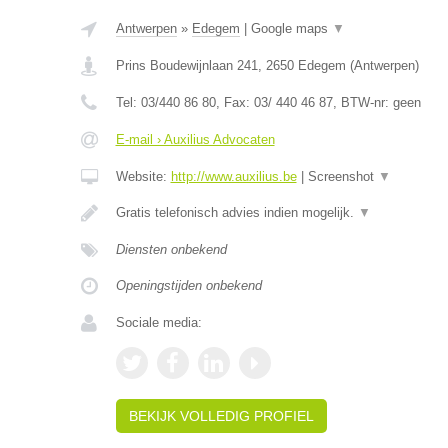
Antwerpen
»
Edegem
|
Google maps
▼
Prins Boudewijnlaan 241
,
2650
Edegem
(
Antwerpen
)
Tel:
03/440 86 80
, Fax:
03/ 440 46 87
, BTW-nr:
geen
E-mail › Auxilius Advocaten
Website:
http://www.auxilius.be
|
Screenshot
▼
Gratis telefonisch advies indien mogelijk.
▼
Diensten onbekend
Openingstijden onbekend
Sociale media:
BEKIJK VOLLEDIG PROFIEL