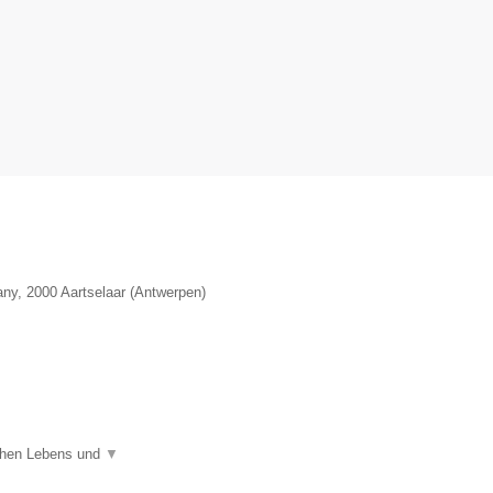
any
,
2000
Aartselaar
(
Antwerpen
)
ichen Lebens und
▼