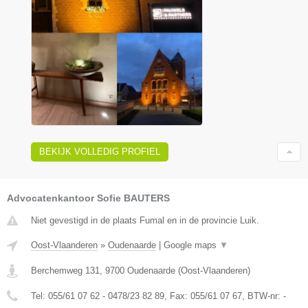
BEKIJK VOLLEDIG PROFIEL
Advocatenkantoor Sofie BAUTERS
Niet gevestigd in de plaats Fumal en in de provincie Luik.
Oost-Vlaanderen
»
Oudenaarde
|
Google maps
▼
Berchemweg 131
,
9700
Oudenaarde
(
Oost-Vlaanderen
)
Tel:
055/61 07 62 - 0478/23 82 89
, Fax:
055/61 07 67
, BTW-nr:
-