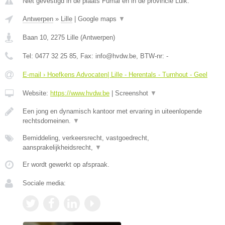
Niet gevestigd in de plaats Fumal en in de provincie Luik.
Antwerpen
»
Lille
|
Google maps
▼
Baan 10
,
2275
Lille
(
Antwerpen
)
Tel:
0477 32 25 85
, Fax:
info@hvdw.be
, BTW-nr:
-
E-mail › Hoefkens Advocaten| Lille - Herentals - Turnhout - Geel
Website:
https://www.hvdw.be
|
Screenshot
▼
Een jong en dynamisch kantoor met ervaring in uiteenlopende
rechtsdomeinen.
▼
Bemiddeling, verkeersrecht, vastgoedrecht,
aansprakelijkheidsrecht,
▼
Er wordt gewerkt op afspraak.
Sociale media: