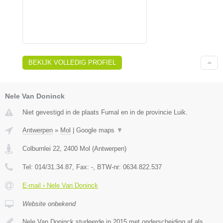
BEKIJK VOLLEDIG PROFIEL
Nele Van Doninck
Niet gevestigd in de plaats Fumal en in de provincie Luik.
Antwerpen
»
Mol
|
Google maps
▼
Colburnlei 22
,
2400
Mol
(
Antwerpen
)
Tel:
014/31.34.87
, Fax:
-
, BTW-nr:
0634.822.537
E-mail › Nele Van Doninck
Website onbekend
Nele Van Doninck studeerde in 2015 met onderscheiding af als