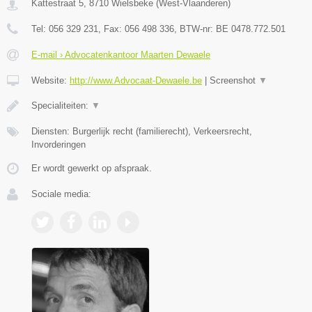
Kattestraat 5
,
8710
Wielsbeke
(
West-Vlaanderen
)
Tel:
056 329 231
, Fax:
056 498 336
, BTW-nr:
BE 0478.772.501
E-mail › Advocatenkantoor Maarten Dewaele
Website:
http://www.Advocaat-Dewaele.be
|
Screenshot
▼
Specialiteiten:
▼
Diensten: Burgerlijk recht (familierecht), Verkeersrecht,
Invorderingen
Er wordt gewerkt op afspraak.
Sociale media: