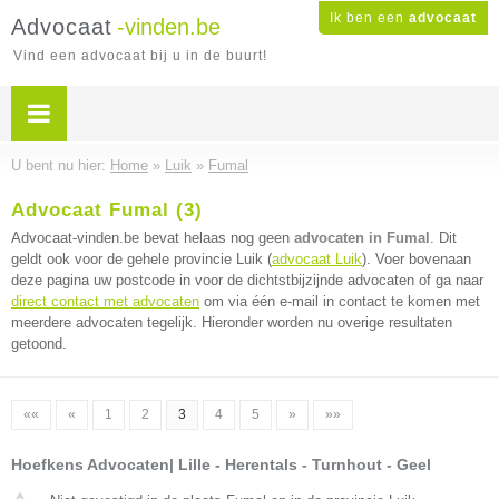
Ik ben een
advocaat
Advocaat
-vinden.be
Vind een advocaat bij u in de buurt!
U bent nu hier:
Home
»
Luik
»
Fumal
Advocaat Fumal (3)
Advocaat-vinden.be bevat helaas nog geen
advocaten in Fumal
. Dit
geldt ook voor de gehele provincie Luik (
advocaat Luik
). Voer bovenaan
deze pagina uw postcode in voor de dichtstbijzijnde advocaten of ga naar
direct contact met advocaten
om via één e-mail in contact te komen met
meerdere advocaten tegelijk. Hieronder worden nu overige resultaten
getoond.
««
«
1
2
3
4
5
»
»»
Hoefkens Advocaten| Lille - Herentals - Turnhout - Geel