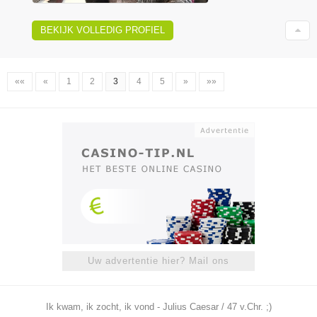
BEKIJK VOLLEDIG PROFIEL
««
«
1
2
3
4
5
»
»»
Uw advertentie hier? Mail ons
Ik kwam, ik zocht, ik vond - Julius Caesar / 47 v.Chr. ;)