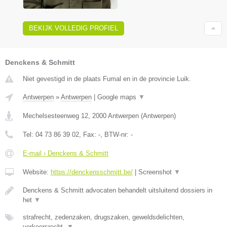
BEKIJK VOLLEDIG PROFIEL
Denckens & Schmitt
Niet gevestigd in de plaats Fumal en in de provincie Luik.
Antwerpen
»
Antwerpen
|
Google maps
▼
Mechelsesteenweg 12
,
2000
Antwerpen
(
Antwerpen
)
Tel:
04 73 86 39 02
, Fax:
-
, BTW-nr:
-
E-mail › Denckens & Schmitt
Website:
https://denckensschmitt.be/
|
Screenshot
▼
Denckens & Schmitt advocaten behandelt uitsluitend dossiers in
het
▼
strafrecht, zedenzaken, drugszaken, geweldsdelichten,
verkeersrecht,
▼