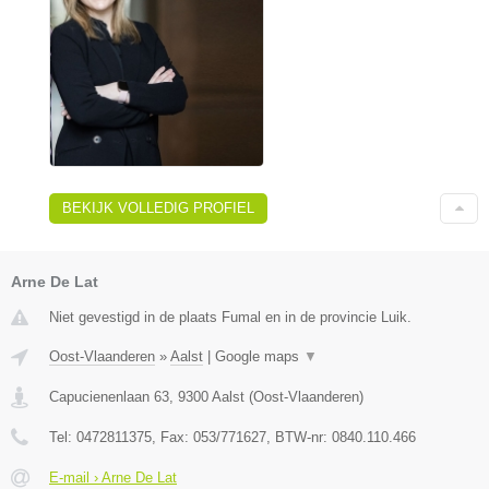
BEKIJK VOLLEDIG PROFIEL
Arne De Lat
Niet gevestigd in de plaats Fumal en in de provincie Luik.
Oost-Vlaanderen
»
Aalst
|
Google maps
▼
Capucienenlaan 63
,
9300
Aalst
(
Oost-Vlaanderen
)
Tel:
0472811375
, Fax:
053/771627
, BTW-nr:
0840.110.466
E-mail › Arne De Lat