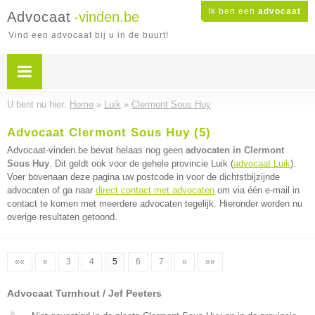
Ik ben een
advocaat
Advocaat
-vinden.be
Vind een advocaat bij u in de buurt!
U bent nu hier:
Home
»
Luik
»
Clermont Sous Huy
Advocaat Clermont Sous Huy (5)
Advocaat-vinden.be bevat helaas nog geen
advocaten in Clermont
Sous Huy
. Dit geldt ook voor de gehele provincie Luik (
advocaat Luik
).
Voer bovenaan deze pagina uw postcode in voor de dichtstbijzijnde
advocaten of ga naar
direct contact met advocaten
om via één e-mail in
contact te komen met meerdere advocaten tegelijk. Hieronder worden nu
overige resultaten getoond.
««
«
3
4
5
6
7
»
»»
Advocaat Turnhout / Jef Peeters