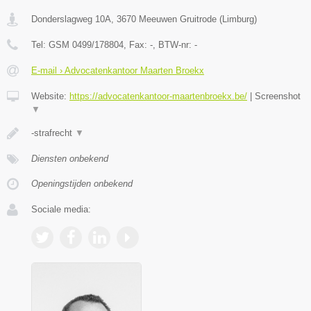
Donderslagweg 10A
,
3670
Meeuwen Gruitrode
(
Limburg
)
Tel:
GSM 0499/178804
, Fax:
-
, BTW-nr:
-
E-mail › Advocatenkantoor Maarten Broekx
Website:
https://advocatenkantoor-maartenbroekx.be/
|
Screenshot
▼
-strafrecht
▼
Diensten onbekend
Openingstijden onbekend
Sociale media: