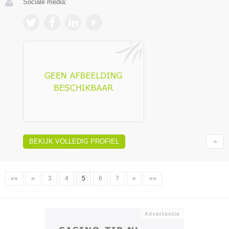
Sociale media:
BEKIJK VOLLEDIG PROFIEL
««
«
3
4
5
6
7
»
»»