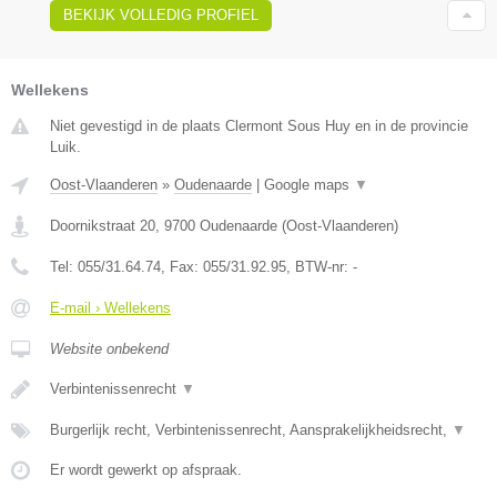
BEKIJK VOLLEDIG PROFIEL
Wellekens
Niet gevestigd in de plaats Clermont Sous Huy en in de provincie
Luik.
Oost-Vlaanderen
»
Oudenaarde
|
Google maps
▼
Doornikstraat 20
,
9700
Oudenaarde
(
Oost-Vlaanderen
)
Tel:
055/31.64.74
, Fax:
055/31.92.95
, BTW-nr:
-
E-mail › Wellekens
Website onbekend
Verbintenissenrecht
▼
Burgerlijk recht, Verbintenissenrecht, Aansprakelijkheidsrecht,
▼
Er wordt gewerkt op afspraak.