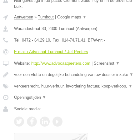
Niet gevestigd in de plaats Clermont Sous Huy en in de provincie
Luik.
Antwerpen
»
Turnhout
|
Google maps
▼
Warandestraat 83
,
2300
Turnhout
(
Antwerpen
)
Tel:
0472 - 64.29.10
, Fax:
014-74.71.41
, BTW-nr:
-
E-mail › Advocaat Turnhout / Jef Peeters
Website:
http://www.advocaatpeeters.com
|
Screenshot
▼
voor een vlotte en degelijke behandeling van uw dossier inzake
▼
verkeersrecht, huur-verhuur, invordering factuur, koop-verkoop,
▼
Openingstijden
▼
Sociale media: