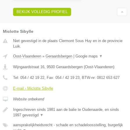
BEKIJK VOLLEDIG PROFIEL
Miclotte Sibylle
Niet gevestigd in de plaats Clermont Sous Huy en in de provincie
Luik.
Oost-Vlaanderen
»
Geraardsbergen
|
Google maps
▼
Wijngaardstraat 16
,
9500
Geraardsbergen
(
Oost-Vlaanderen
)
Tel:
054 / 42 19 22
, Fax:
054 / 42 19 23
, BTW-nr:
0812 653 627
E-mail › Miclotte Sibylle
Website onbekend
Ingeschreven sinds 1981 aan de balie te Oudenaarde, en sinds
1997 gevestigd
▼
aansprakelijkheidsrecht - schade en schadeloosstelling, burgerlijk