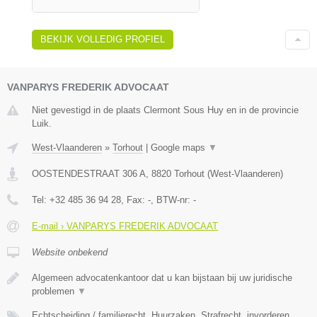
BEKIJK VOLLEDIG PROFIEL
VANPARYS FREDERIK ADVOCAAT
Niet gevestigd in de plaats Clermont Sous Huy en in de provincie
Luik.
West-Vlaanderen
»
Torhout
|
Google maps
▼
OOSTENDESTRAAT 306 A
,
8820
Torhout
(
West-Vlaanderen
)
Tel:
+32 485 36 94 28
, Fax:
-
, BTW-nr:
-
E-mail › VANPARYS FREDERIK ADVOCAAT
Website onbekend
Algemeen advocatenkantoor dat u kan bijstaan bij uw juridische
problemen
▼
Echtscheiding / familierecht, Huurzaken, Strafrecht, invorderen