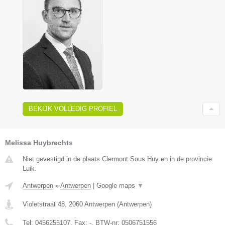
BEKIJK VOLLEDIG PROFIEL
Melissa Huybrechts
Niet gevestigd in de plaats Clermont Sous Huy en in de provincie
Luik.
Antwerpen
»
Antwerpen
|
Google maps
▼
Violetstraat 48
,
2060
Antwerpen
(
Antwerpen
)
Tel:
0456255107
, Fax:
-
, BTW-nr:
0506751556