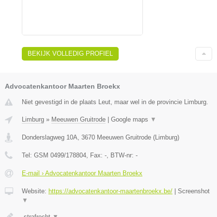
BEKIJK VOLLEDIG PROFIEL
Advocatenkantoor Maarten Broekx
Niet gevestigd in de plaats Leut, maar wel in de provincie Limburg.
Limburg
»
Meeuwen Gruitrode
|
Google maps
▼
Donderslagweg 10A
,
3670
Meeuwen Gruitrode
(
Limburg
)
Tel:
GSM 0499/178804
, Fax:
-
, BTW-nr:
-
E-mail › Advocatenkantoor Maarten Broekx
Website:
https://advocatenkantoor-maartenbroekx.be/
|
Screenshot
▼
-strafrecht
▼