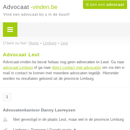
Ik ben een
advocaat
Advocaat
-vinden.be
Vind een advocaat bij u in de buurt!
U bent nu hier:
Home
»
Limburg
»
Leut
Advocaat Leut
Advocaat-vinden.be bevat helaas nog geen
advocaten in Leut
. Ga naar
advocaat Limburg
of ga naar
direct contact met advocaten
om via één e-
mail in contact te komen met meerdere advocaten tegelijk. Hieronder
worden nu resultaten getoond uit de provincie Limburg.
1
Advocatenkantoor Danny Lavreysen
Niet gevestigd in de plaats Leut, maar wel in de provincie Limburg.
Limburg
»
Tongeren
|
Google maps
▼