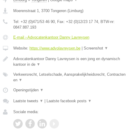
Moerenstraat 1
,
3700
Tongeren
(
Limburg
)
Tel:
+32 (0)471/53 46 90
, Fax:
+32 (0)12/23 17 74
, BTW-nr:
0847.887.193
E-mail › Advocatenkantoor Danny Lavreysen
Website:
https://www.advolavreysen.be
|
Screenshot
▼
Advocatenkantoor Danny Lavreysen is een jong en dynamisch
kantoor in de
▼
Verkeersrecht, Letselschade, Aansprakelijkheidsrecht, Contracten
en
▼
Openingstijden
▼
Laatste tweets
▼
|
Laatste facebook posts
▼
Sociale media: