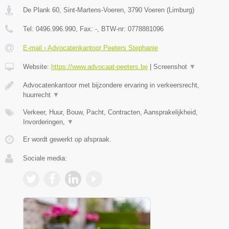
De Plank 60, Sint-Martens-Voeren
,
3790
Voeren
(
Limburg
)
Tel:
0496.996.990
, Fax:
-
, BTW-nr:
0778881096
E-mail › Advocatenkantoor Peeters Stephanie
Website:
https://www.advocaat-peeters.be
|
Screenshot
▼
Advocatenkantoor met bijzondere ervaring in verkeersrecht,
huurrecht
▼
Verkeer, Huur, Bouw, Pacht, Contracten, Aansprakelijkheid,
Invorderingen,
▼
Er wordt gewerkt op afspraak.
Sociale media: