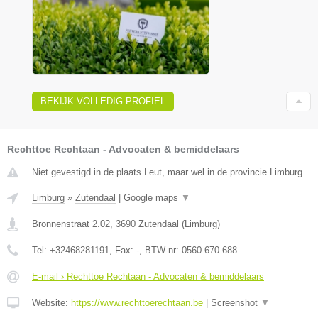
BEKIJK VOLLEDIG PROFIEL
Rechttoe Rechtaan - Advocaten & bemiddelaars
Niet gevestigd in de plaats Leut, maar wel in de provincie Limburg.
Limburg
»
Zutendaal
|
Google maps
▼
Bronnenstraat 2.02
,
3690
Zutendaal
(
Limburg
)
Tel:
+32468281191
, Fax:
-
, BTW-nr:
0560.670.688
E-mail › Rechttoe Rechtaan - Advocaten & bemiddelaars
Website:
https://www.rechttoerechtaan.be
|
Screenshot
▼