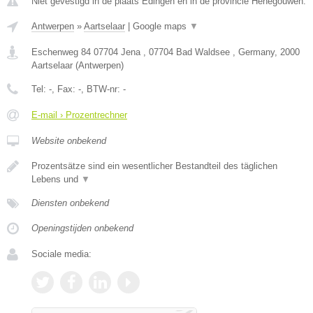
Niet gevestigd in de plaats Edingen en in de provincie Henegouwen.
Antwerpen
»
Aartselaar
|
Google maps
▼
Eschenweg 84 07704 Jena , 07704 Bad Waldsee , Germany
,
2000
Aartselaar
(
Antwerpen
)
Tel:
-
, Fax:
-
, BTW-nr:
-
E-mail › Prozentrechner
Website onbekend
Prozentsätze sind ein wesentlicher Bestandteil des täglichen
Lebens und
▼
Diensten onbekend
Openingstijden onbekend
Sociale media: