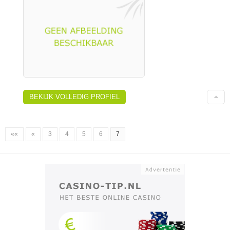
BEKIJK VOLLEDIG PROFIEL
««
«
3
4
5
6
7