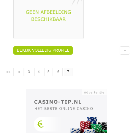
BEKIJK VOLLEDIG PROFIEL
««
«
3
4
5
6
7